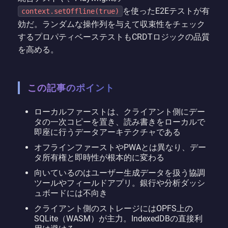
を使ったE2Eテストが有
context.setOffline(true)
効だ。ランダムな操作列を与えて収束性をチェック
するプロパティベーステストもCRDTロジックの品質
を高める。
この記事のポイント
ローカルファーストは、クライアント側にデー
タの一次コピーを置き、読み書きをローカルで
即座に行うデータアーキテクチャである
オフラインファーストやPWAとは異なり、デー
タ所有権と即時性が根本的に変わる
向いているのはユーザー生成データを扱う協調
ツールやフィールドアプリ。銀行や分析ダッシ
ュボードには不向き
クライアント側のストレージにはOPFS上の
SQLite（WASM）が主力。IndexedDBの直接利