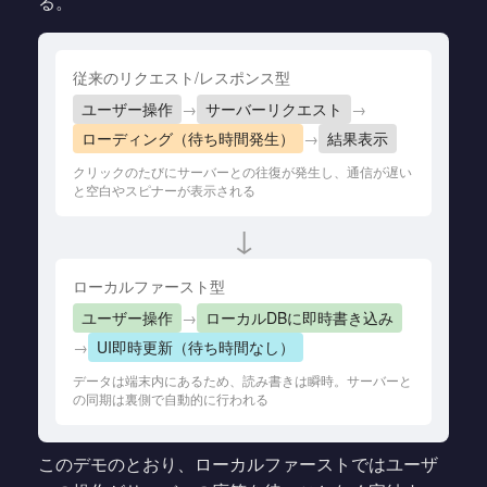
る。
従来のリクエスト/レスポンス型
ユーザー操作
→
サーバーリクエスト
→
ローディング（待ち時間発生）
→
結果表示
クリックのたびにサーバーとの往復が発生し、通信が遅い
と空白やスピナーが表示される
↓
ローカルファースト型
ユーザー操作
→
ローカルDBに即時書き込み
→
UI即時更新（待ち時間なし）
データは端末内にあるため、読み書きは瞬時。サーバーと
の同期は裏側で自動的に行われる
このデモのとおり、ローカルファーストではユーザ