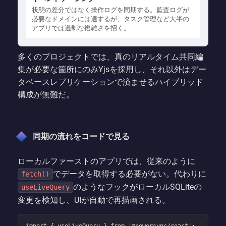
状態の差分ではなく操作ログを同期する。監査ログが
必要なドメインには適するが、タスク管理など大半の
アプリでは過剰な複雑さを招く。
多くのプロジェクトでは、真のリアルタイム共同編
集が必要な箇所にのみYjsを採用し、それ以外はデー
タベースレプリケーションで済ませるハイブリッド
構成が無難だ。
同期の流れをコードで見る
ローカルファーストのアプリでは、従来のように
でデータを取得する必要がない。代わりに
fetch()
のようなフックがローカルSQLiteの
useLiveQuery
変更を検知し、UIが自動で再描画される。
import { useLiveQuery } from '@powersync/react';
