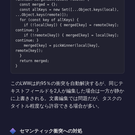
  const merged = {};

  const allKeys = new Set([...Object.keys(local), 
...Object.keys(remote)]);

  for (const key of allKeys) {

    if (!local[key]) { merged[key] = remote[key]; 
continue; }

    if (!remote[key]) { merged[key] = local[key]; 
continue; }

    merged[key] = pickWinner(local[key], 
remote[key]);

  }

  return merged;

}
このLWWは約95％の衝突を自動解決するが、同じテ
キストフィールドを2人が編集した場合は一方が静か
に上書きされる。文書編集では問題だが、タスクの
タイトル程度なら許容できる場合が多い。
セマンティック衝突への対処