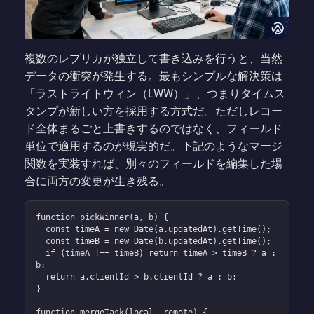
複数のレプリカが独立して書き込みを行うと、当然
データの衝突が発生する。最もシンプルな解決策は
「ラストライトウィン（LWW）」、つまりタイムス
タンプが新しい方を採用する方式だ。ただしレコー
ド全体まるごと上書きするのではなく、フィールド
単位で適用するのが現実的だ。下記のようなマージ
関数を実装すれば、別々のフィールドを編集した場
合に両方の変更が生き残る。
function pickWinner(a, b) {

  const timeA = new Date(a.updatedAt).getTime();

  const timeB = new Date(b.updatedAt).getTime();

  if (timeA !== timeB) return timeA > timeB ? a : 
b;

  return a.clientId > b.clientId ? a : b;

}

function mergeTask(local, remote) {
