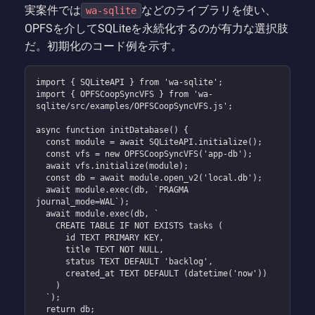
実案件では
などのライブラリを使い、
wa-sqlite
OPFSを介してSQLiteを永続化するのが有力な選択肢
だ。初期化のコード例を示す。
import { SQLiteAPI } from 'wa-sqlite';

import { OPFSCoopSyncVFS } from 'wa-
sqlite/src/examples/OPFSCoopSyncVFS.js';

async function initDatabase() {

  const module = await SQLiteAPI.initialize();

  const vfs = new OPFSCoopSyncVFS('app-db');

  await vfs.initialize(module);

  const db = await module.open_v2('local.db');

  await module.exec(db, `PRAGMA 
journal_mode=WAL`);

  await module.exec(db, `

    CREATE TABLE IF NOT EXISTS tasks (

      id TEXT PRIMARY KEY,

      title TEXT NOT NULL,

      status TEXT DEFAULT 'backlog',

      created_at TEXT DEFAULT (datetime('now'))

    )

  `);

  return db;
