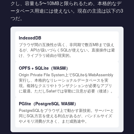
クし、容量も5〜10MBと限られるため、本格的なデ
ータベース用途には使えない。現在の主流は以下の3
つだ。
IndexedDB
ブラウザ間の互換性が高く、非同期で数百MBまで扱え
るが、APIが扱いづらくSQLが使えない。直接操作は避
け、ライブラリ経由が現実的。
OPFS + SQLite（WASM）
Origin Private File System上でSQLiteをWebAssembly
実行し、本格的なリレーショナルデータベースを実
現。複雑なクエリやトランザクションが必要なアプリ
に最適。ただしSafariでは挙動に注意が必要（後述）。
PGlite（PostgreSQL WASM）
PostgreSQLをブラウザ上で動かす新技術。サーバーと
同じSQL方言を使える利点があるが、バンドルサイズ
やメモリ消費が大きく、まだ成熟途中。