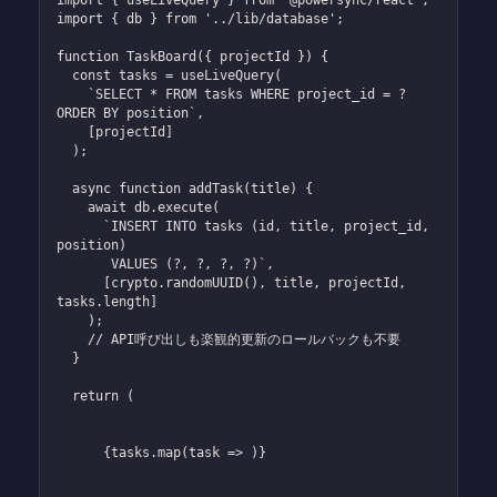
import { db } from '../lib/database';

function TaskBoard({ projectId }) {

  const tasks = useLiveQuery(

    `SELECT * FROM tasks WHERE project_id = ? 
ORDER BY position`,

    [projectId]

  );

  async function addTask(title) {

    await db.execute(

      `INSERT INTO tasks (id, title, project_id, 
position)

       VALUES (?, ?, ?, ?)`,

      [crypto.randomUUID(), title, projectId, 
tasks.length]

    );

    // API呼び出しも楽観的更新のロールバックも不要

  }

  return (

      {tasks.map(task => )}
