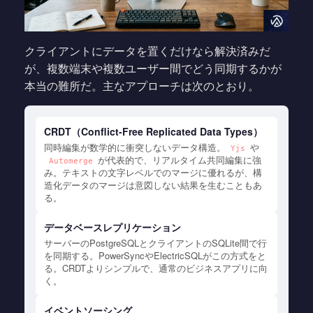
クライアントにデータを置くだけなら解決済みだ
が、複数端末や複数ユーザー間でどう同期するかが
本当の難所だ。主なアプローチは次のとおり。
CRDT（Conflict-Free Replicated Data Types）
同時編集が数学的に衝突しないデータ構造。
や
Yjs
が代表的で、リアルタイム共同編集に強
Automerge
み。テキストの文字レベルでのマージに優れるが、構
造化データのマージは意図しない結果を生むこともあ
る。
データベースレプリケーション
サーバーのPostgreSQLとクライアントのSQLite間で行
を同期する。PowerSyncやElectricSQLがこの方式をと
る。CRDTよりシンプルで、通常のビジネスアプリに向
く。
イベントソーシング