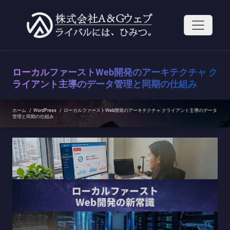
コ
ン
テ
ン
ツ
へ
ス
ローカルファーストWeb開発のアーキテクチャ ク
キ
ッ
ライアント主導のデータ管理と同期の仕組み
プ
ホーム
/
WordPress
/
ローカルファーストWeb開発のアーキテクチャ クライアント主導のデータ
管理と同期の仕組み