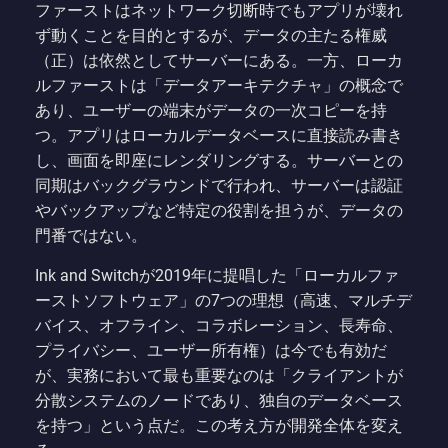
ファーストはネットワーク切断時でもアプリが壊れ
ず動くことを目的とするが、データの主たる権威
（正）は依然としてサーバーにある。一方、ローカ
ルファーストは「データアーキテクチャ」の概念で
あり、ユーザーの端末がデータの一次コピーを持
つ。アプリはローカルデータベースに直接読み書き
し、画面を即座にレンダリングする。サーバーとの
同期はバックグラウンドで行われ、サーバーは認証
やバックアップなど特定の役割を担うが、データの
門番ではない。
Ink and Switchが2019年に提唱した「ローカルファ
ーストソフトウェア」の7つの理想（高速、マルチデ
バイス、オフライン、コラボレーション、長寿命、
プライバシー、ユーザー所有権）は今でも有効だ
が、実務において最も重要なのは「クライアントが
分散システムのノードであり、独自のデータベース
を持つ」という点だ。この考え方が開発全体を変え