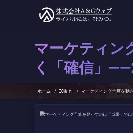
コ
ン
テ
ン
ツ
へ
ス
キ
マーケティン
ッ
プ
く「確信」——
ホーム
/
EC制作
/
マーケティング予算を動か