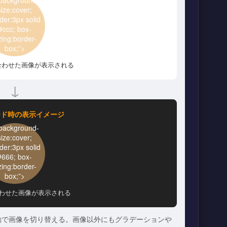
size:cover;
der:3px solid
#ccc; box-
zing:border-
box;”>
合わせた画像が表示される
↓
ード時の表示イメージ
; background-
size:cover;
der:3px solid
#666; box-
zing:border-
box;”>
わせた画像が表示される
応じて自動で画像を切り替える。画像以外にもグラデーションや