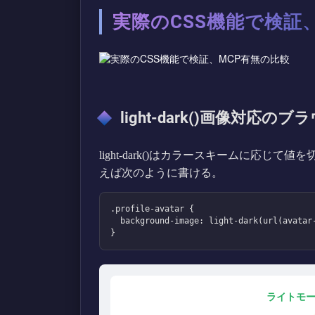
実際のCSS機能で検証
light-dark()画像対応の
light-dark()はカラースキームに応じ
えば次のように書ける。
.profile-avatar {

  background-image: light-dark(url(avatar-light.png), url(avatar-dark.png));

}
ライトモ
‘)