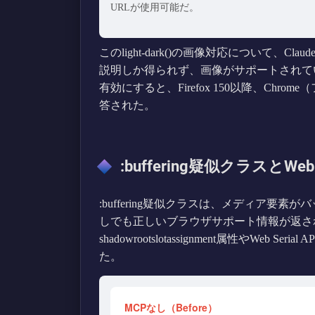
URLが使用可能だ。
このlight-dark()の画像対応について、C
説明しか得られず、画像がサポートされて
有効にすると、Firefox 150以降、Ch
答された。
:buffering疑似クラスとWeb 
:buffering疑似クラスは、メディア要
しでも正しいブラウザサポート情報が返さ
shadowrootslotassignment属性やWe
た。
MCPなし（Before）