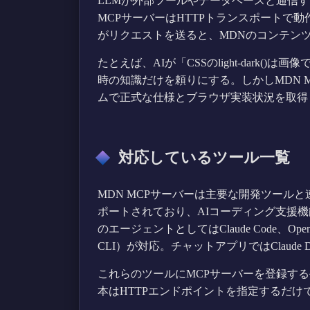
LLMが外部ツールやデータベースと通信
MCPサーバーはHTTPトランスポートで動作し、
がリクエストを送ると、MDNのコンテンツ
たとえば、AIが「CSSのlight-dark(
時の知識だけを頼りにする。しかしMDN 
ムで正式な仕様とブラウザ実装状況を取得
対応しているツール一覧
MDN MCPサーバーは主要な開発ツールと連携
ポートされており、AIコーディング支援
のエージェントとしてはClaude Code、OpenAI Cod
CLI）が対応。チャットアプリではClaude D
これらのツールにMCPサーバーを登録す
本はHTTPエンドポイントを指定するだけ