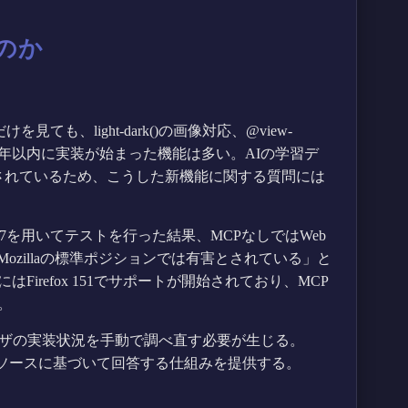
のか
ても、light-dark()の画像対応、@view-
スなど、直近1年以内に実装が始まった機能は多い。AIの学習デ
されているため、こうした新機能に関する質問には
Opus 4.7を用いてテストを行った結果、MCPなしではWeb
実装で、Mozillaの標準ポジションでは有害とされている」と
irefox 151でサポートが開始されており、MCP
。
ウザの実装状況を手動で調べ直す必要が生じる。
かなソースに基づいて回答する仕組みを提供する。