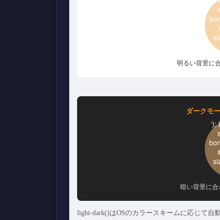
bor
si
明るい背景に
ダークモ
‘)
bor
si
暗い背景に合
light-dark()はOSのカラースキームに