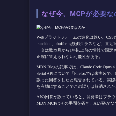
なぜ今、MCPが必要な
Webプラットフォームの進化は速い。CSSだけを見
transition、:buffering疑似クラ
ータは数カ月から1年以上前の情報で固定
正確に答えられない可能性がある。
MDN Blogの記事では、Claude Code 
Serial APIについて「Firefoxでは未
誤った回答をしたと報告されている。実際にはF
を有効にすることでこの誤りは解消された
AIの回答が誤っていると、開発者はブラ
MDN MCPはその手間を省き、AIが確