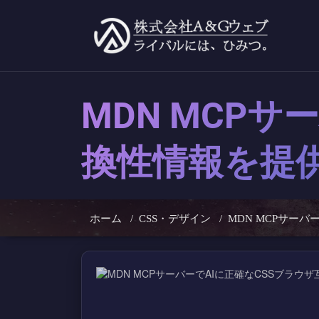
コ
ン
テ
ン
ツ
へ
ス
キ
MDN MCP
ッ
プ
換性情報を提
ホーム
/
CSS・デザイン
/
MDN MCPサー