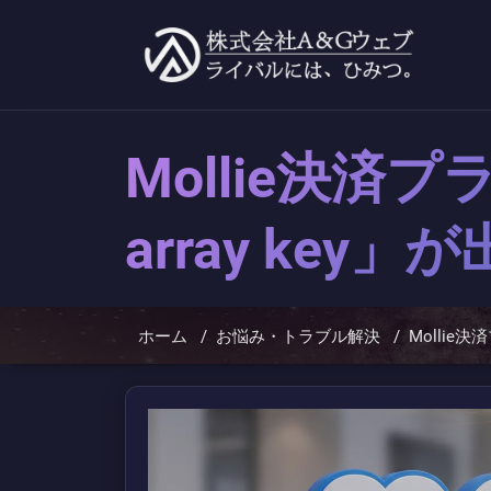
コ
ン
テ
ン
ツ
へ
ス
キ
Mollie決済プ
ッ
プ
array ke
ホーム
/
お悩み・トラブル解決
/
Mollie決