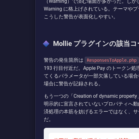
（Warning）で済む場面が多かった。しかし PHP 
Warning に格上げされている。テーマや
こうした警告が表面化しやすい。
Mollie プラグインの該
警告の発生箇所は
ResponsesToApple.php
193 行目付近だ。Apple Pay のト
てくるパラメータが一部欠落している場合
場合に警告が記録される。
もう一つの「Creation of dynamic pr
明示的に宣言されていないプロパティへ動
済処理の本筋を妨げるエラーではなく、サ
だ。