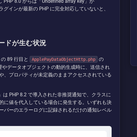
8.0 からは「Undefined array key」が
プラグインが最新の PHP に完全対応していないと、
当コードが生む状況
の 89 行目と
の
ApplePayDataObjectHttp.php
ークン処理やデータオブジェクトの動的生成時に、送信され
や、プロパティが未定義のままアクセスされている
operty」は PHP 8.2 で導入された非推奨通知で、クラスに
的に値を代入している場合に発生する。いずれも決
ーバーのエラーログに記録されるだけの通知レベル