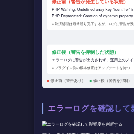
修正前（警告が発生している状態）
PHP Warning: Undefined array key “identifier” 
PHP Deprecated: Creation of dynamic property
※ 決済処理は通常通り完了するが、ログに警告が残
修正後（警告を抑制した状態）
エラーログに警告が出力されず、運用上のノイ
※ プラグイン側の根本修正はアップデートを待つ
■
修正前（警告あり）
■
修正後（警告を抑制）
エラーログを確認して