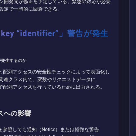
ン開発元が修正を予定している。緊急の対応が必要
設定で一時的に回避できる。
 key “identifier”」警告が発生
た型と配列アクセスの安全性チェックによって表面化し
 Pay 関連クラス内で、変数やリクエストデータに
い状態で配列アクセスを行っているために出力される。
セスへの影響
ーを参照しても通知（Notice）または軽微な警告