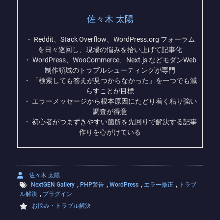
佐々木 太陽
・ Reddit、Stack Overflow、WordPress.org フォーラム
を日々巡回し、現場の悩みを拾い上げて記事化
・ WordPress、WooCommerce、Next.js などモダンWeb
制作領域のトラブルシューティングが専門
・ 「検索しても答えが見つからなかった」を一つでも減
らすことが目標
・ エラーメッセージから根本原因にたどり着く粘り強い
調査が得意
・ 初心者がつまずきやすい箇所を先回りで解決する記事
作りを心がけている
佐々木 太陽
,
,
,
,
NextGEN Gallery
PHP警告
WordPress
エラー修正
トラブ
,
ル解決
プラグイン
お悩み・トラブル解決