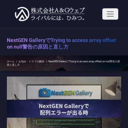
コ
ン
テ
ン
ツ
へ
ス
NextGEN GalleryでTrying to access array offset
キ
ッ
on null警告の原因と直し方
プ
ホーム
/
お悩み・トラブル解決
/
NextGEN GalleryでTrying to access array offset on null警告の原
因と直し方