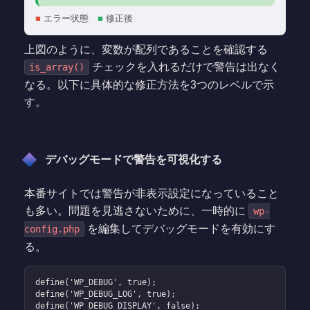
■
エラー状態
■
修正後
上図のように、変数が配列であることを確認する
チェックを入れるだけで警告は出なく
is_array()
なる。以下に具体的な修正方法を3つのレベルで示
す。
デバッグモードで警告を可視化する
本番サイトでは警告が非表示設定になっていること
も多い。問題を見逃さないために、一時的に
wp-
を編集してデバッグモードを有効にす
config.php
る。
define('WP_DEBUG', true);

define('WP_DEBUG_LOG', true);

define('WP_DEBUG_DISPLAY', false);