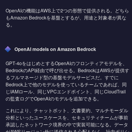
OpenAIの機能はAWS上で2つの形態で提供される。どちら
もAmazon Bedrockを基盤とするが、用途と対象者が異な
る。
OpenAI models on Amazon Bedrock
GPT-4oをはじめとするOpenAIのフロンティアモデルを、
BedrockのAPI経由で呼び出せる。BedrockはAWSが提供す
るフルマネージド型の基盤モデルサービスだ。すでに
Bedrock上で他のモデルを使っているチームであれば、同
じIAMロール、同じVPCエンドポイント、同じCloudTrail
の監査ログでOpenAIのモデルを追加できる。
これにより、チャットボット、文書要約、マルチモーダル
分析といったユースケースを、セキュリティチームが事前
承認したネットワーク境界の中で実装可能になる。データ
がAWSリージョン外に送信される心配もなく、社内ポリシ