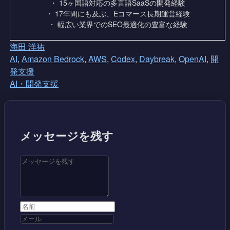
・ 15ヶ国語対応の多言語SaaSの開発経験
・ 17年間にも及ぶ、Eコマース長期運営経験
・ 幅広い業界でのSEO最適化の豊富な経験
海田 洋祐
AI
,
Amazon Bedrock
,
AWS
,
Codex
,
Daybreak
,
OpenAI
,
開
発支援
AI・開発支援
メッセージを残す