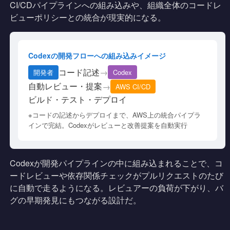
CI/CDパイプラインへの組み込みや、組織全体のコードレ
ビューポリシーとの統合が現実的になる。
Codexの開発フローへの組み込みイメージ
コード記述
→
開発者
Codex
自動レビュー・提案
→
AWS CI/CD
ビルド・テスト・デプロイ
※コードの記述からデプロイまで、AWS上の統合パイプラ
インで完結。Codexがレビューと改善提案を自動実行
Codexが開発パイプラインの中に組み込まれることで、コ
ードレビューや依存関係チェックがプルリクエストのたび
に自動で走るようになる。レビュアーの負荷が下がり、バ
グの早期発見にもつながる設計だ。