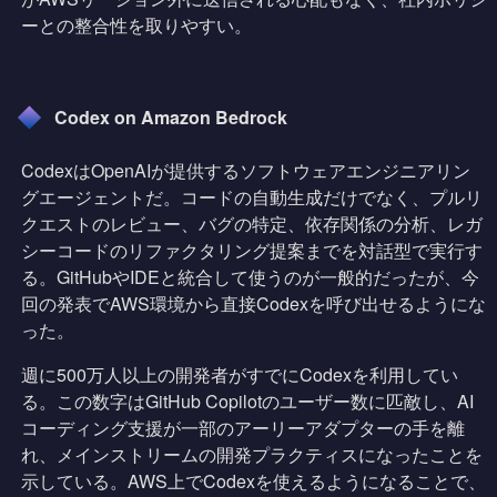
ーとの整合性を取りやすい。
Codex on Amazon Bedrock
CodexはOpenAIが提供するソフトウェアエンジニアリン
グエージェントだ。コードの自動生成だけでなく、プルリ
クエストのレビュー、バグの特定、依存関係の分析、レガ
シーコードのリファクタリング提案までを対話型で実行す
る。GitHubやIDEと統合して使うのが一般的だったが、今
回の発表でAWS環境から直接Codexを呼び出せるようにな
った。
週に500万人以上の開発者がすでにCodexを利用してい
る。この数字はGitHub Copilotのユーザー数に匹敵し、AI
コーディング支援が一部のアーリーアダプターの手を離
れ、メインストリームの開発プラクティスになったことを
示している。AWS上でCodexを使えるようになることで、