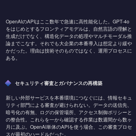
OpenAIのAPIはここ数年で急速に高性能化した。GPT-4o
をはじめとするフロンティアモデルは、自然言語の理解と
生成だけでなく、構造化データの処理やマルチモーダル推
論までこなす。それでも大企業の本番導入は想定より緩や
かだった。理由は技術そのものではなく、運用プロセスに
ある。
セキュリティ審査とガバナンスの再構築
新しい外部サービスを本番環境につなぐには、情報セキュ
リティ部門による審査が避けられない。データの送信先、
暗号化の有無、ログの保管場所、アクセス制御ポリシーと
の整合性。これらを一から確認する作業は数週間から数ヶ
月に及ぶ。OpenAI単体のAPIを使う場合、この審査プロセ
スが最初のハードルだった。