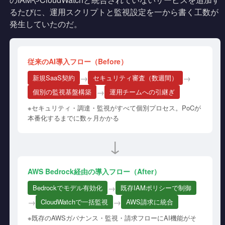
るたびに、運用スクリプトと監視設定を一から書く工数が
発生していたのだ。
従来のAI導入フロー（Before）
→
→
新規SaaS契約
セキュリティ審査（数週間）
→
個別の監視基盤構築
運用チームへの引継ぎ
※セキュリティ・調達・監視がすべて個別プロセス。PoCが
本番化するまでに数ヶ月かかる
↓
AWS Bedrock経由の導入フロー（After）
→
Bedrockでモデル有効化
既存IAMポリシーで制御
→
→
CloudWatchで一括監視
AWS請求に統合
※既存のAWSガバナンス・監視・請求フローにAI機能がそ