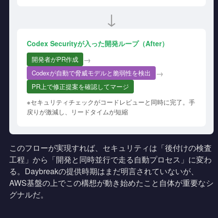
↓
Codex Securityが入った開発ループ（After）
→
開発者がPR作成
→
Codexが自動で脅威モデルと脆弱性を検出
PR上で修正提案を確認してマージ
※セキュリティチェックがコードレビューと同時に完了。手
戻りが激減し、リードタイムが短縮
このフローが実現すれば、セキュリティは「後付けの検査
工程」から「開発と同時並行で走る自動プロセス」に変わ
る。Daybreakの提供時期はまだ明言されていないが、
AWS基盤の上でこの構想が動き始めたこと自体が重要なシ
グナルだ。