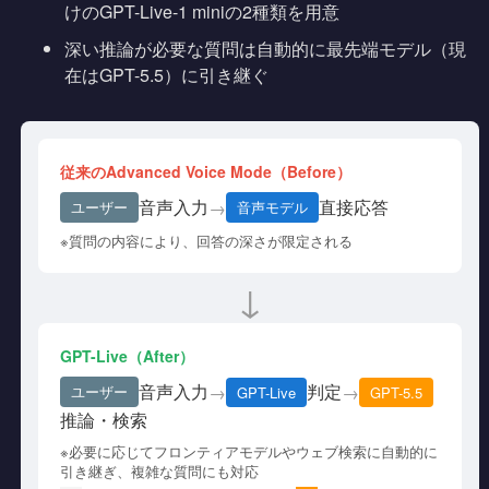
けのGPT-Live-1 miniの2種類を用意
深い推論が必要な質問は自動的に最先端モデル（現
在はGPT-5.5）に引き継ぐ
従来のAdvanced Voice Mode（Before）
音声入力
直接応答
→
ユーザー
音声モデル
※質問の内容により、回答の深さが限定される
↓
GPT-Live（After）
音声入力
判定
→
→
ユーザー
GPT-Live
GPT-5.5
推論・検索
※必要に応じてフロンティアモデルやウェブ検索に自動的に
引き継ぎ、複雑な質問にも対応