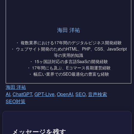
海田 洋祐
・ 複数業界における17年間のデジタルビジネス開発経験
・ ウェブサイト開発のためのHTML、PHP、CSS、JavaScript
等の実用的知識
・ 15ヶ国語対応の多言語SaaSの開発経験
・ 17年間にも及ぶ、Eコマース長期運営経験
・ 幅広い業界でのSEO最適化の豊富な経験
海田 洋祐
AI
,
ChatGPT
,
GPT-Live
,
OpenAI
,
SEO
,
音声検索
SEO対策
メッセージを残す