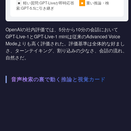
■
軽い質問:GPT-Liveが即時応答
■
重い推論・検
索:GPT-5.5に引き継ぎ
OpenAIの社内評価では、5分から10分の会話において
GPT-Live-1とGPT-Live-1 miniは従来のAdvanced Voice
Modeよりも高く評価された。評価基準は全体的な好まし
さ、ターンテイキング、割り込みの少なさ、会話の流れ、
自然さだ。
音声検索の裏で動く推論と視覚カード