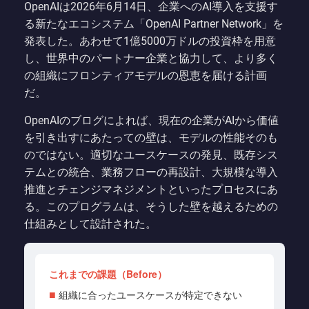
OpenAIは2026年6月14日、企業へのAI導入を支援す
る新たなエコシステム「OpenAI Partner Network」を
発表した。あわせて1億5000万ドルの投資枠を用意
し、世界中のパートナー企業と協力して、より多く
の組織にフロンティアモデルの恩恵を届ける計画
だ。
OpenAIのブログによれば、現在の企業がAIから価値
を引き出すにあたっての壁は、モデルの性能そのも
のではない。適切なユースケースの発見、既存シス
テムとの統合、業務フローの再設計、大規模な導入
推進とチェンジマネジメントといったプロセスにあ
る。このプログラムは、そうした壁を越えるための
仕組みとして設計された。
これまでの課題（Before）
組織に合ったユースケースが特定できない
■