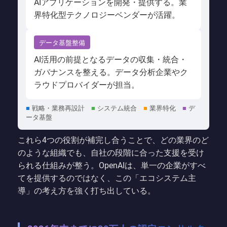
AIアプリケーションを開発・提供する。業
界特化型テクノロジーベンダーが活躍。
データ基盤整備
AI活用の前提となるデータの収集・統合・
ガバナンスを整える。データ分析企業やク
ラウドプロバイダーが担当。
■
戦略・業務再設計
■
システム統合
■
業界特化
■
デ
ータ基盤
これら4つの役割が補完し合うことで、どの業界のど
のような組織でも、自社の段階に合った支援を受け
られる仕組みが整う。OpenAIは、単一の企業がすべ
てを提供するのではなく、この「エコシステム主
導」の考え方を強く打ち出している。