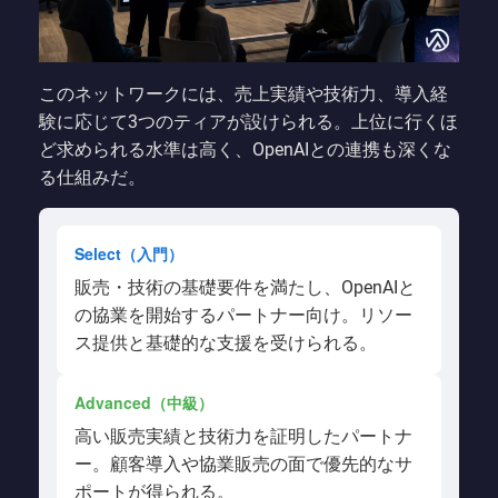
このネットワークには、売上実績や技術力、導入経
験に応じて3つのティアが設けられる。上位に行くほ
ど求められる水準は高く、OpenAIとの連携も深くな
る仕組みだ。
Select（入門）
販売・技術の基礎要件を満たし、OpenAIと
の協業を開始するパートナー向け。リソー
ス提供と基礎的な支援を受けられる。
Advanced（中級）
高い販売実績と技術力を証明したパートナ
ー。顧客導入や協業販売の面で優先的なサ
ポートが得られる。