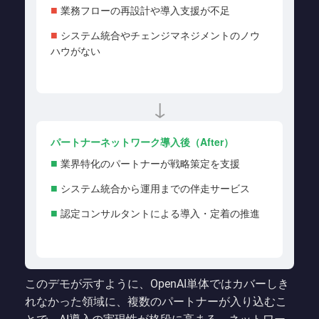
業務フローの再設計や導入支援が不足
■
システム統合やチェンジマネジメントのノウ
■
ハウがない
↓
パートナーネットワーク導入後（After）
業界特化のパートナーが戦略策定を支援
■
システム統合から運用までの伴走サービス
■
認定コンサルタントによる導入・定着の推進
■
このデモが示すように、OpenAI単体ではカバーしき
れなかった領域に、複数のパートナーが入り込むこ