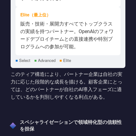
Elite（最上位）
販売・技術・展開力すべてでトップクラス
の実績を持つパートナー。OpenAIのフォワ
ードデプロイチームとの直接連携や特別プ
ログラムへの参加が可能。
■
Select
■
Advanced
■
Elite
このティア構造により、パートナー企業は自社の実
力に応じた段階的な成長を描ける。顧客企業にとっ
ては、どのパートナーが自社のAI導入フェーズに適
しているかを判別しやすくなる利点がある。
スペシャライゼーションで領域特化型の信頼性
を担保