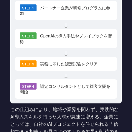
パートナー企業が研修プログラムに参
STEP 1
加
↓
OpenAIの導入手法やプレイブックを習
STEP 2
得
↓
実務に即した認定試験をクリア
STEP 3
↓
認定コンサルタントとして顧客支援を
STEP 4
開始
この仕組みにより、地域や業界を問わず、実践的な
AI導入スキルを持った人材が急速に増える。企業に
とっては、自社のAIプロジェクトを任せられる「信
頼できる相棒」を見つけやすくなる効果が期待でき