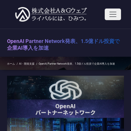
コ
ン
テ
ン
ツ
へ
ス
OpenAI Partner Network発表、1.5億ドル投資で
キ
ッ
企業AI導入を加速
プ
ホーム
/
AI・開発支援
/
OpenAI Partner Network発表、1.5億ドル投資で企業AI導入を加速