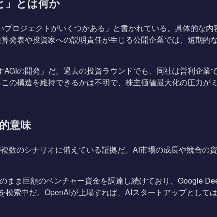
こと」とは何か
すいプロジェクトがいくつかある」と書かれている。具体的な内
算発表や投資家への説明責任が生じる公開企業では、短期的な
らすAGIの開発」だ。過去の投資ラウンドでも、同社は営利企
もこの構造を維持できるかは不明で、株主価値最大化の圧力が
的意味
AIが複数のシナリオに備えている証拠だ。AI市場の成長や競合の
非公開のまま巨額のベンチャー資金を調達し続けており、Google De
経路を模索中だ。OpenAIが上場すれば、AIスタートアップとし