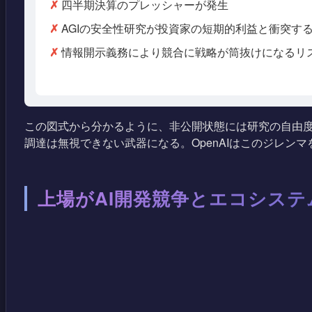
✗
四半期決算のプレッシャーが発生
✗
AGIの安全性研究が投資家の短期的利益と衝突す
✗
情報開示義務により競合に戦略が筒抜けになるリ
この図式から分かるように、非公開状態には研究の自由度
調達は無視できない武器になる。OpenAIはこのジレン
上場がAI開発競争とエコシス