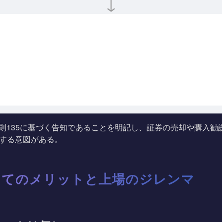
↓
券法規則135に基づく告知であることを明記し、証券の売却や購
調する意図がある。
してのメリットと上場のジレンマ