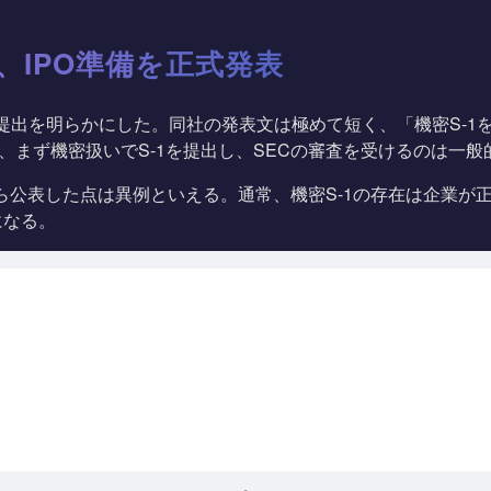
出、IPO準備を正式発表
S-1草案提出を明らかにした。同社の発表文は極めて短く、「機密
、まず機密扱いでS-1を提出し、SECの審査を受けるのは一般
ら公表した点は異例といえる。通常、機密S-1の存在は企業が正式
になる。