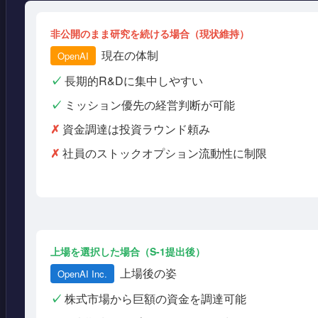
非公開のまま研究を続ける場合（現状維持）
現在の体制
OpenAI
✓
長期的R&Dに集中しやすい
✓
ミッション優先の経営判断が可能
✗
資金調達は投資ラウンド頼み
✗
社員のストックオプション流動性に制限
上場を選択した場合（S-1提出後）
上場後の姿
OpenAI Inc.
✓
株式市場から巨額の資金を調達可能