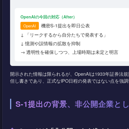
OpenAIの今回の対応（After）
機密S-1提出を即日公表
OpenAI
↓ 「リークするから自分たちで発表する」
↓ 憶測や誤情報の拡散を抑制
→ 透明性を確保しつつ、上場時期は未定と明言
開示された情報は限られるが、OpenAIは1933年証
但し書きであり、正式なIPO日程の発表ではない点を強
S-1提出の背景、非公開企業と