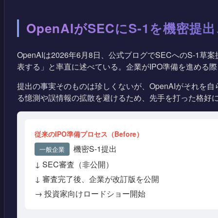
OpenAIがSECにS-1を機密提
OpenAIは2026年6月8日、公式ブログでSECへの
表する」と率直に述べている。企業がIPO準備を進める際
提出の事実そのものは珍しくないが、OpenAIがそれを自
る憶測や誤情報の拡散を避けるため、先手を打った格好
従来のIPO準備プロセス（Before）
機密S-1提出
一般企業
↓ SEC審査（非公開）
↓ 審査完了後、企業が改訂版を公開
→ 投資家向けロードショー開始