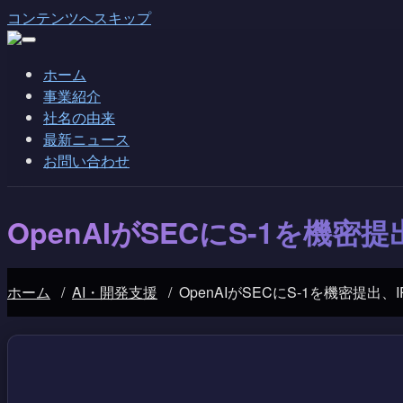
コンテンツへスキップ
ホーム
事業紹介
社名の由来
最新ニュース
お問い合わせ
OpenAIがSECにS-1を機密
ホーム
/
AI・開発支援
/
OpenAIがSECにS-1を機密提出