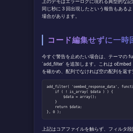
上のデモはエラーログに現れる典型的な記
同じ秒に 3 回出現したという報告もある
場合があります。
コード編集せずに一時
今すぐ警告を止めたい場合は、テーマの func
`add_filter` を追加します。これは 
を確かめ、配列でなければ空の配列を返す
add_filter( 'oembed_response_data', functi
    if ( ! is_array( $data ) ) {

        $data = array();

    }

    return $data;

}, 0 );
上記はコアファイルを触らず、フィルタ段階で