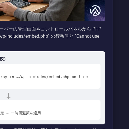
バーの管理画面やコントロールパネルから PHP
udes/embed.php` の行番号と `Cannot use
比較）
rray in …/wp-includes/embed.php on line
↓
因を特定 → 一時回避策を適用