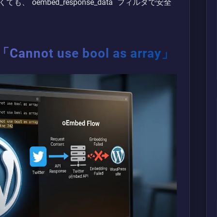
oembed_response_data` フィルタで安全
not use bool as array」