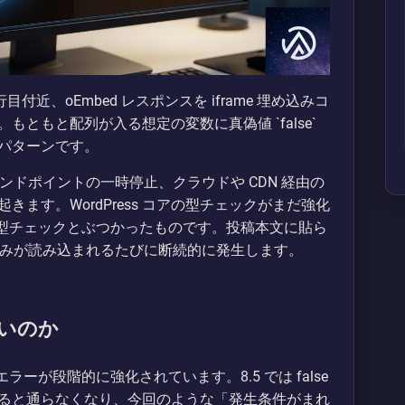
 742 行目付近、oEmbed レスポンスを iframe 埋め込みコ
ともと配列が入る想定の変数に真偽値 `false`
パターンです。
エンドポイントの一時停止、クラウドや CDN 経由の
ます。WordPress コアの型チェックがまだ強化
格な型チェックとぶつかったものです。投稿本文に貼ら
eo 等の埋め込みが読み込まれるたびに断続的に発生します。
すいのか
エラーが段階的に強化されています。8.5 では false
ると通らなくなり、今回のような「発生条件がまれ