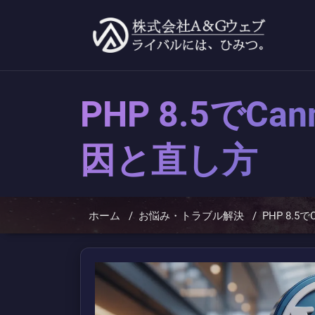
コ
ン
テ
ン
ツ
へ
ス
キ
PHP 8.5でCan
ッ
プ
因と直し方
ホーム
/
お悩み・トラブル解決
/
PHP 8.5で