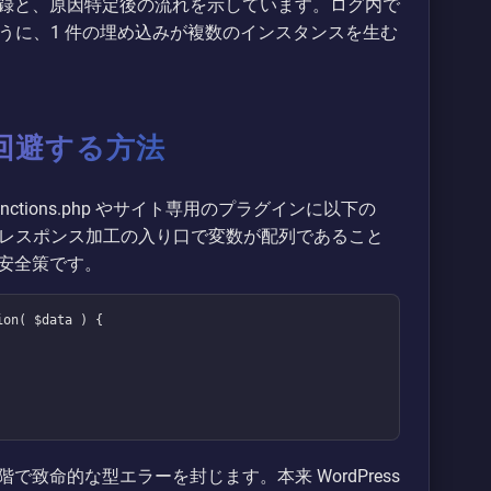
録と、原因特定後の流れを示しています。ログ内で
ように、1 件の埋め込みが複数のインスタンスを生む
回避する方法
tions.php やサイト専用のプラグインに以下の
oEmbed レスポンス加工の入り口で変数が配列であること
安全策です。
on( $data ) {

致命的な型エラーを封じます。本来 WordPress