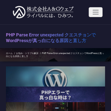
コ
ン
テ
ン
ツ
へ
ス
PHP Parse Error unexpected クエスチョンで
キ
ッ
WordPressが真っ白になる原因と直し方
プ
ホーム
/
お悩み・トラブル解決
/
PHP Parse Error unexpected クエスチョンでWordPressが真っ
白になる原因と直し方