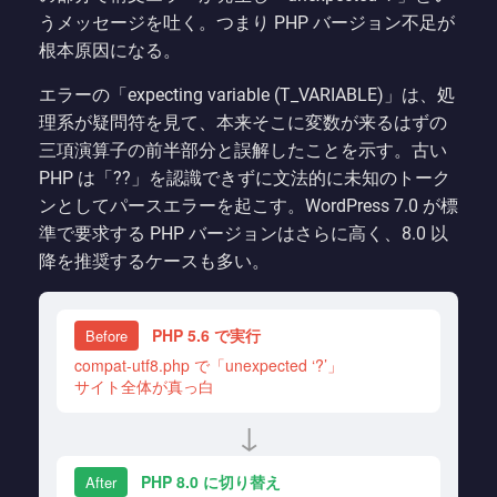
うメッセージを吐く。つまり PHP バージョン不足が
根本原因になる。
エラーの「expecting variable (T_VARIABLE)」は、処
理系が疑問符を見て、本来そこに変数が来るはずの
三項演算子の前半部分と誤解したことを示す。古い
PHP は「??」を認識できずに文法的に未知のトーク
ンとしてパースエラーを起こす。WordPress 7.0 が標
準で要求する PHP バージョンはさらに高く、8.0 以
降を推奨するケースも多い。
PHP 5.6 で実行
Before
compat-utf8.php で「unexpected ‘?’」
サイト全体が真っ白
↓
PHP 8.0 に切り替え
After