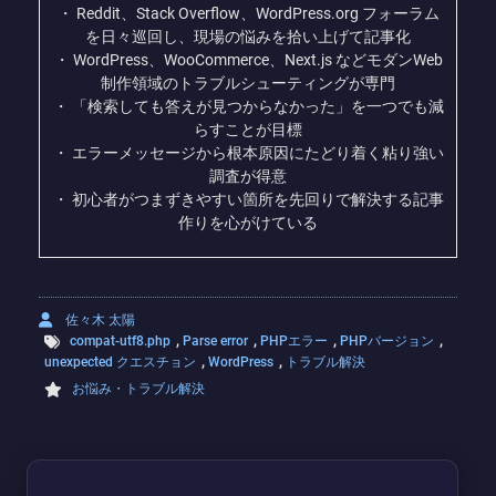
・ Reddit、Stack Overflow、WordPress.org フォーラム
を日々巡回し、現場の悩みを拾い上げて記事化
・ WordPress、WooCommerce、Next.js などモダンWeb
制作領域のトラブルシューティングが専門
・ 「検索しても答えが見つからなかった」を一つでも減
らすことが目標
・ エラーメッセージから根本原因にたどり着く粘り強い
調査が得意
・ 初心者がつまずきやすい箇所を先回りで解決する記事
作りを心がけている
佐々木 太陽
,
,
,
,
compat-utf8.php
Parse error
PHPエラー
PHPバージョン
,
,
unexpected クエスチョン
WordPress
トラブル解決
お悩み・トラブル解決