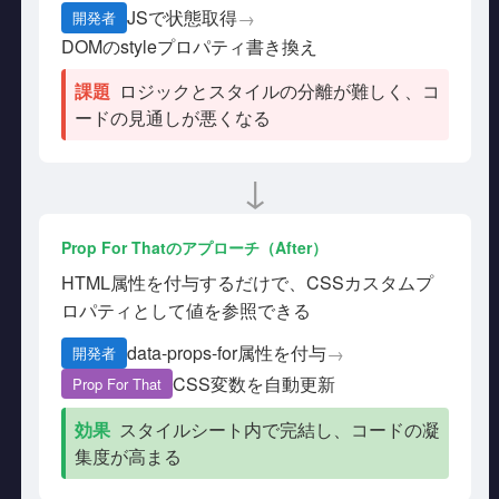
JSで状態取得
→
開発者
DOMのstyleプロパティ書き換え
課題
ロジックとスタイルの分離が難しく、コ
ードの見通しが悪くなる
↓
Prop For Thatのアプローチ（After）
HTML属性を付与するだけで、CSSカスタムプ
ロパティとして値を参照できる
data-props-for属性を付与
→
開発者
CSS変数を自動更新
Prop For That
効果
スタイルシート内で完結し、コードの凝
集度が高まる