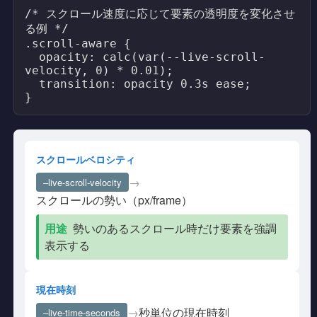
/* スクロール速度に応じて要素の透明度を変化させ
る例 */

.scroll-aware {

  opacity: calc(var(--live-scroll-
velocity, 0) * 0.01);

  transition: opacity 0.3s ease;

}
スクロールベロシティ
→
–live-scroll-velocity
スクロールの勢い（px/frame）
用途
勢いのあるスクロール時だけ要素を強調
表示する
現在時刻
秒単位の現在時刻
→
–live-time-seconds