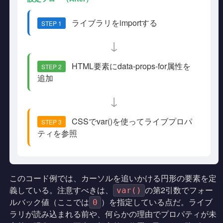
ライブラリをimportする
STEP 1
↓
HTML要素にdata-props-for属性を
STEP 2
追加
↓
CSSでvar()を使ってライブプロパ
STEP 3
ティを参照
このコード例では、カーソルを追いかける円形の要素を定
義している。注意すべきは、
の第2引数でフォー
var()
ルバック値（ここでは
）を指定している点だ。ライブ
0
ラリが読み込まれる前や、何らかの理由でプロパティが未