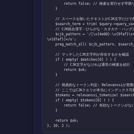
        return false; // 検索を実行せず早期リターン

    }

    // スペースを除いたテキストがCJK文字だけで構成されているか簡易チェック

    $search_term = trim( $query->query_vars['s'] );

    // CJK統合漢字・ひらがな・カタカナ・ハングルの正規表現

    $cjk_pattern = '/[\x{4e00}-\x{9faf}\x{3040}-\x{309f}\x{30a0}-\x{30ff}\x{ac00}-
\x{d7af}]+/u';

    preg_match_all( $cjk_pattern, $search_term, $matches );

    // マッチしたCJK文字列が存在するかを確認

    if ( empty( $matches[0] ) ) {

        // CJK文字がなければ通常の検索を続行

        return $ok;

    }

    // 簡易的なトークン判定: Relevanssiが実際に使うトークナイザを再現

    // ここではCJKクエリが本当にインデックス可能か簡易判定する

    $tokens = relevanssi_tokenize( $search_term, true );

    if ( empty( $tokens[0] ) ) {

        return false; // 有効なトークンがないため検索中止

    }

    return $ok;

}, 10, 2 );