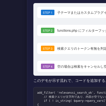
子テーマまたはカスタムプラグ
STEP 1
functions.php にフィルター
STEP 2
検索クエリのトークン有無を判
STEP 3
空の場合は検索をキャンセルし
STEP 4
このデモが示す流れで、コードを追加する
add_filter( 'relevanssi_search_ok', functi
    // 検索クエリが文字列であり、内容が空でないか確認する

    if ( ! is_string( $query->query_vars['s'] ) || '' === trim( $query->query_vars['s'] ) ) 
{
