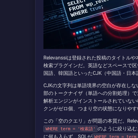
Relevanssiは登録された投稿のタイ
検索プラグインだ。英語などスペースで区
国語、韓国語といったCJK（中国語・日
CJKの文字列は単語境界の空白が存在しないた
部のトークナイザ（単語への分割処理）で
解析エンジンがインストールされていない
クンがゼロ個、つまり空の状態になりやす
この「空のクエリ」が問題の本質だ。Relev
のように絞り込む
WHERE term = '検索語'
に何も入らず、SQLが
WHERE term = term