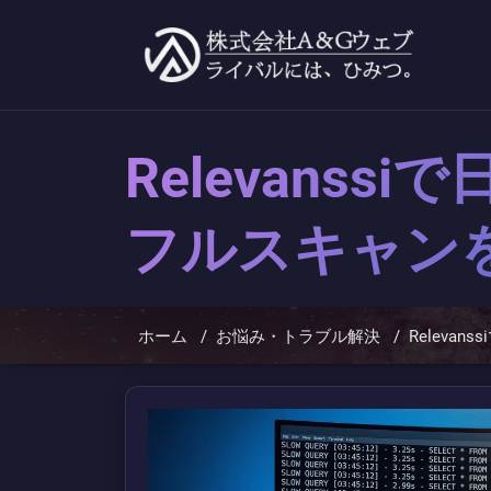
コ
ン
テ
ン
ツ
へ
ス
キ
Relevans
ッ
プ
フルスキャン
ホーム
/
お悩み・トラブル解決
/
Relev