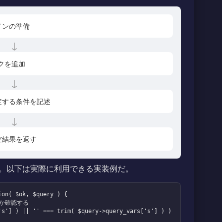
インの準備
↓
フックを追加
↓
定する条件を記述
↓
空結果を返す
。以下は実際に利用できる実装例だ。
on( $ok, $query ) {
