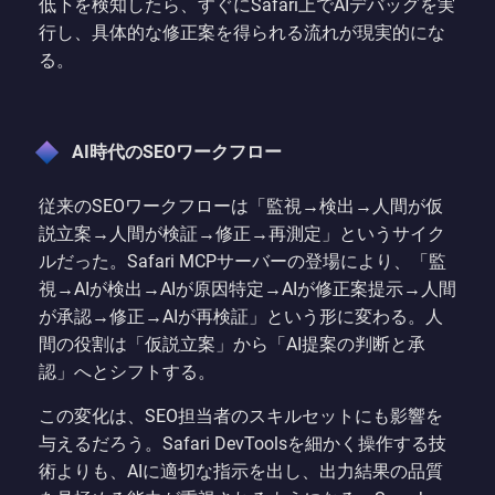
低下を検知したら、すぐにSafari上でAIデバッグを実
行し、具体的な修正案を得られる流れが現実的にな
る。
AI時代のSEOワークフロー
従来のSEOワークフローは「監視→検出→人間が仮
説立案→人間が検証→修正→再測定」というサイク
ルだった。Safari MCPサーバーの登場により、「監
視→AIが検出→AIが原因特定→AIが修正案提示→人間
が承認→修正→AIが再検証」という形に変わる。人
間の役割は「仮説立案」から「AI提案の判断と承
認」へとシフトする。
この変化は、SEO担当者のスキルセットにも影響を
与えるだろう。Safari DevToolsを細かく操作する技
術よりも、AIに適切な指示を出し、出力結果の品質