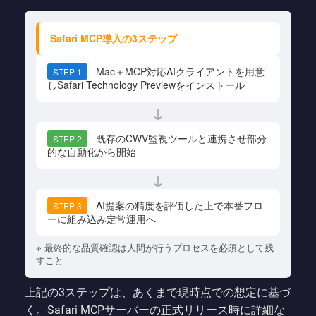
Safari MCP導入の3ステップ
Mac＋MCP対応AIクライアントを用意
STEP 1
しSafari Technology Previewをインストール
↓
既存のCWV監視ツールと連携させ部分
STEP 2
的な自動化から開始
↓
AI提案の精度を評価した上で本番フロ
STEP 3
ーに組み込み定常運用へ
※ 最終的な品質確認は人間が行うプロセスを必須として残
すこと
上記の3ステップは、あくまで現時点での想定に基づ
く。Safari MCPサーバーの正式リリース時に詳細な