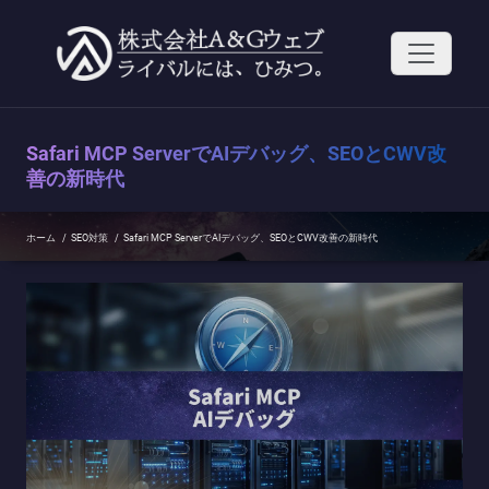
コ
ン
テ
ン
ツ
へ
ス
Safari MCP ServerでAIデバッグ、SEOとCWV改
キ
ッ
善の新時代
プ
ホーム
/
SEO対策
/
Safari MCP ServerでAIデバッグ、SEOとCWV改善の新時代