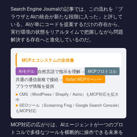
Search Engine Journalの記事では、この流れを「ブ
ラウザとAIの統合が新たな段階に入った」と評して
いる。AIが単にコードを提案するだけの存在から、
実行環境の状態をリアルタイムで把握しながら問題
解決する存在へと進化しているのだ。
MCPエコシステムの全体像
自然言語で指示を理解
→
AIモデル
MCPプロトコル
共通の通信規格で接続
→
Safari MCPサーバー
ブラウザ情報を提供
■
CMS（WordPress / Shopify / Astro）もMCP対応を拡大
中
■
SEOツール（Screaming Frog / Google Search Console）
もMCP対応
MCP対応の広がりは、AIエージェントが一つのプロ
トコルで多様なツールを横断的に操作できる未来を