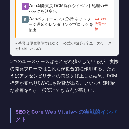
Web開発支援:DOM操作やイベント処理のデ
4
バッグを効率化
Webパフォーマンス分析:ネットワ
←CWV
5
改善の中
ーク遅延やレンダリングブロックを
核
検出
※ 番号は優先順位ではなく、公式が掲げる全ユースケース
を列挙したもの
5つのユースケースはそれぞれ独立しているが、実際
の開発フローではこれらが複合的に作用する。たと
えばアクセシビリティの問題を修正した結果、DOM
構造が変わりCWVにも影響が出る、といった連鎖的
な改善をAIが一括管理できる点が新しい。
SEOとCore Web Vitalsへの実戦的インパ
クト