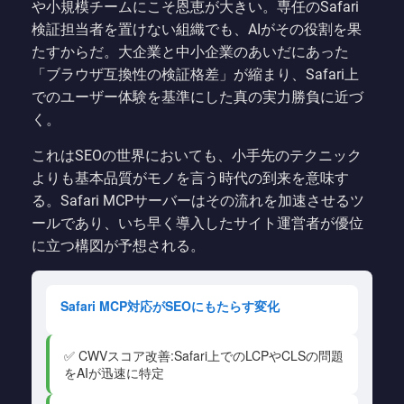
や小規模チームにこそ恩恵が大きい。専任のSafari
検証担当者を置けない組織でも、AIがその役割を果
たすからだ。大企業と中小企業のあいだにあった
「ブラウザ互換性の検証格差」が縮まり、Safari上
でのユーザー体験を基準にした真の実力勝負に近づ
く。
これはSEOの世界においても、小手先のテクニック
よりも基本品質がモノを言う時代の到来を意味す
る。Safari MCPサーバーはその流れを加速させるツ
ールであり、いち早く導入したサイト運営者が優位
に立つ構図が予想される。
Safari MCP対応がSEOにもたらす変化
✅ CWVスコア改善:Safari上でのLCPやCLSの問題
をAIが迅速に特定