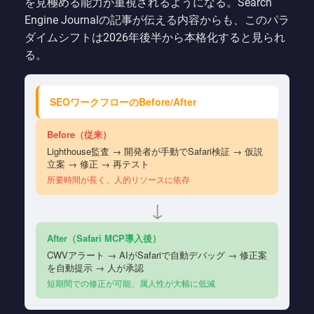
を見極める能力が重視されるようになる。Search
Engine Journalの記事が伝える内容からも、このパラ
ダイムシフトは2026年後半から本格化すると見られ
る。
SEOワークフローのBefore/After
Before（従来）
Lighthouse監査 → 開発者が手動でSafari検証 → 仮説
立案 → 修正 → 再テスト
所要時間が長く、人的リソースに依存
↓
After（Safari MCP導入後）
CWVアラート → AIがSafariで自動デバッグ → 修正案
を自動提示 → 人が承認
短期間での修正が可能、属人性が大幅に低減