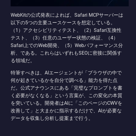
WebKitの公式発表によれば、Safari MCPサーバーは
以下の5つの主要ユースケースを想定している。
（1）アクセシビリティテスト、（2）Safari互換性
テスト、（3）任意のユーザー状態の検証、（4）
Safari上でのWeb開発、（5）Webパフォーマンス分
析、である。これらはいずれもSEOに密接に関係す
る領域だ。
特筆すべきは、AIエージェントが「ブラウザの中で
何が起きているかを自分で調べる」能力を得た点
だ。公式アナウンスにある「完璧なプロンプトを書
く必要がなくなる」という言葉が、この変化の本質
を突いている。開発者はAIに「このページのCWVを
改善して」と大まかに指示するだけで、AIが必要な
データを収集し分析し提案まで行う。