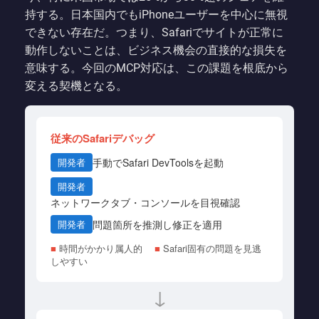
持する。日本国内でもiPhoneユーザーを中心に無視
できない存在だ。つまり、Safariでサイトが正常に
動作しないことは、ビジネス機会の直接的な損失を
意味する。今回のMCP対応は、この課題を根底から
変える契機となる。
従来のSafariデバッグ
手動でSafari DevToolsを起動
開発者
開発者
ネットワークタブ・コンソールを目視確認
問題箇所を推測し修正を適用
開発者
■
時間がかかり属人的
■
Safari固有の問題を見逃
しやすい
↓