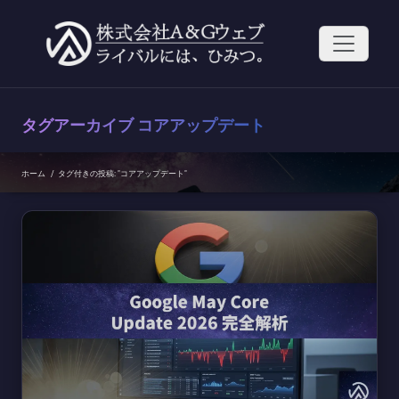
コ
ン
テ
ン
ツ
へ
ス
タグアーカイブ
コアアップデート
キ
ッ
プ
ホーム
/
タグ付きの投稿: "コアアップデート"