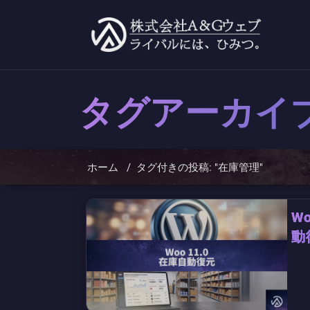
コ
ン
テ
ン
ツ
へ
ス
キ
タグアーカイ
ッ
プ
ホーム
/
タグ付きの投稿: "在庫管理"
W
動