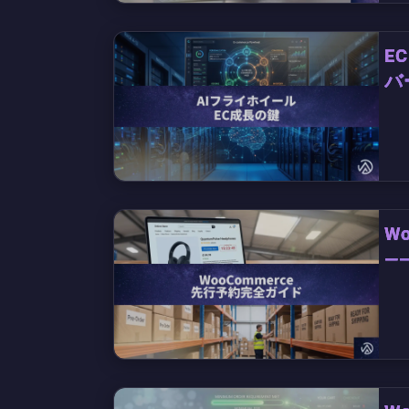
E
バ
W
—