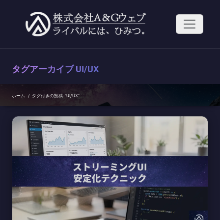
コ
ン
テ
ン
ツ
へ
ス
タグアーカイブ
UI/UX
キ
ッ
プ
ホーム
/
タグ付きの投稿: "UI/UX"