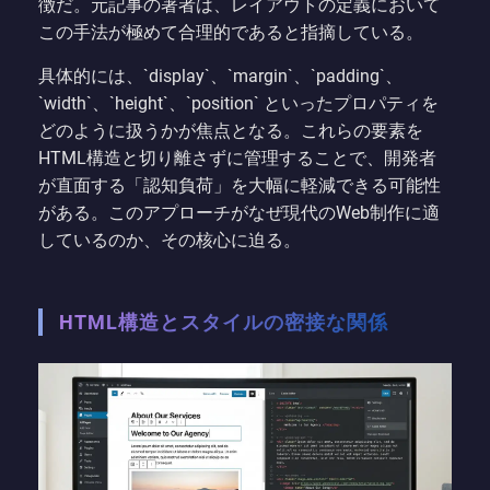
徴だ。元記事の著者は、レイアウトの定義において
この手法が極めて合理的であると指摘している。
具体的には、`display`、`margin`、`padding`、
`width`、`height`、`position` といったプロパティを
どのように扱うかが焦点となる。これらの要素を
HTML構造と切り離さずに管理することで、開発者
が直面する「認知負荷」を大幅に軽減できる可能性
がある。このアプローチがなぜ現代のWeb制作に適
しているのか、その核心に迫る。
HTML構造とスタイルの密接な関係