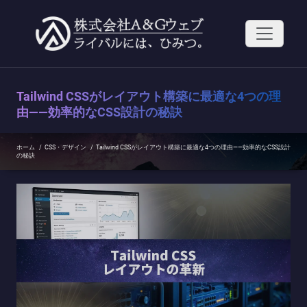
コ
ン
テ
ン
ツ
へ
ス
Tailwind CSSがレイアウト構築に最適な4つの理
キ
ッ
由——効率的なCSS設計の秘訣
プ
ホーム
/
CSS・デザイン
/
Tailwind CSSがレイアウト構築に最適な4つの理由——効率的なCSS設計
の秘訣