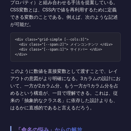
プロパティ）と組み合わせる手法を提案している。
CSS変数とは、CSS内で値を再利用するために定義
できる変数のことである。例えば、次のような記述
が可能だ。
<div class="grid-simple [--cols:3]">

  <div class="[--span:2]"> メインコンテンツ </div>

  <div class="[--span:1]"> サイドバー </div>

</div>
このように数値を直接変数として渡すことで、レイ
アウトの意図がより明確になる。3カラムの設計にお
いて、一方が2カラム分、もう一方が1カラム分を占
めるという構造が、一目で理解できる。これは、従
来の「抽象的なクラス名」に依存した設計よりも、
はるかに直感的であると言えるだろう。
「命名の悩み」からの解放