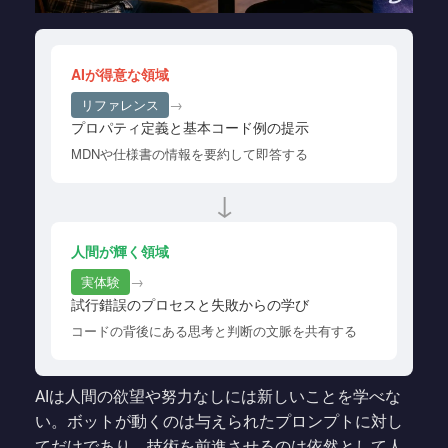
AIが得意な領域
→
リファレンス
プロパティ定義と基本コード例の提示
MDNや仕様書の情報を要約して即答する
↓
人間が輝く領域
→
実体験
試行錯誤のプロセスと失敗からの学び
コードの背後にある思考と判断の文脈を共有する
AIは人間の欲望や努力なしには新しいことを学べな
い。ボットが動くのは与えられたプロンプトに対し
てだけであり、技術を前進させるのは依然として人