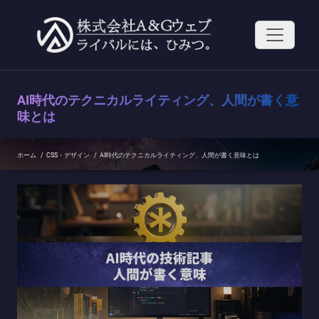
コ
ン
テ
ン
ツ
へ
ス
AI時代のテクニカルライティング、人間が書く意
キ
ッ
味とは
プ
ホーム
/
CSS・デザイン
/
AI時代のテクニカルライティング、人間が書く意味とは