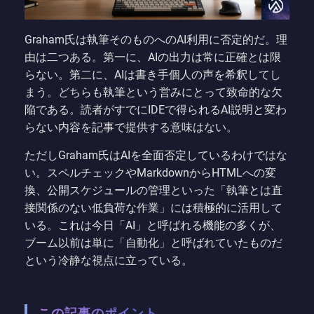
Graham氏は執筆そのものへのAI利用に否定的だ。理
由は二つある。第一に、AIの出力は常に正確とは限
らない。第二に、AIは書き手個人の声を希釈してし
まう。どちらも執筆という営みにとって致命的な欠
陥である。読者がすでにIDEで得られるAI説明と変わ
らない内容を記事で提供する意味はない。
ただしGraham氏はAIを全面否定しているわけではな
い。スペルチェックやMarkdownからHTMLへの変
換、公開スケジュールの管理といった「執筆とは直
接関係のない低負荷な作業」には積極的に活用して
いる。これは今日「AI」と呼ばれる機能の多くが、
ブーム以前は単に「自動化」と呼ばれていたものだ
という冷静な視点に立っている。
この記事のポイント