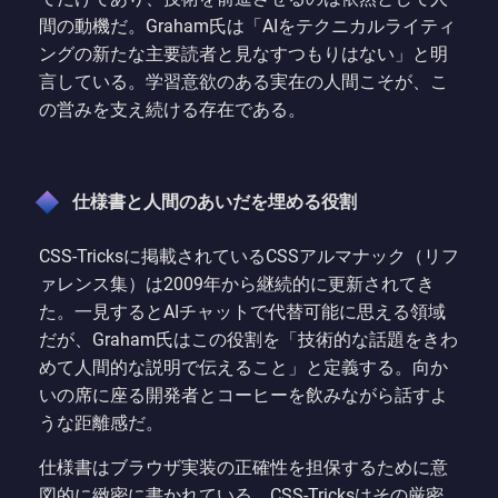
間の動機だ。Graham氏は「AIをテクニカルライティ
ングの新たな主要読者と見なすつもりはない」と明
言している。学習意欲のある実在の人間こそが、こ
の営みを支え続ける存在である。
仕様書と人間のあいだを埋める役割
CSS-Tricksに掲載されているCSSアルマナック（リフ
ァレンス集）は2009年から継続的に更新されてき
た。一見するとAIチャットで代替可能に思える領域
だが、Graham氏はこの役割を「技術的な話題をきわ
めて人間的な説明で伝えること」と定義する。向か
いの席に座る開発者とコーヒーを飲みながら話すよ
うな距離感だ。
仕様書はブラウザ実装の正確性を担保するために意
図的に緻密に書かれている。CSS-Tricksはその厳密