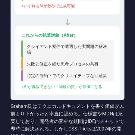
※いずれもAIが数秒で生成可能
↓
これからの執筆対象（After）
クライアント案件で遭遇した実問題の解決
録
失敗と修正を経た思考プロセスの共有
特定の制約下でのクリエイティブな回避策
※AIが真似できない「経験の質」が価値になる
Graham氏はテクニカルドキュメントを書く価値が以
前より下がったと率直に認める。仕様書やMDNは充
実しており、開発者の素朴な疑問はIDE内チャットで
即時に解決される。しかしCSS-Tricksは2007年の開