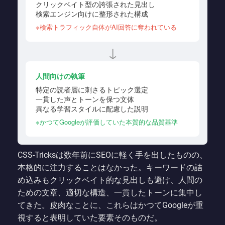
クリックベイト型の誇張された見出し
検索エンジン向けに整形された構成
※検索トラフィック自体がAI回答に奪われている
↓
人間向けの執筆
特定の読者層に刺さるトピック選定
一貫した声とトーンを保つ文体
異なる学習スタイルに配慮した説明
※かつてGoogleが評価していた本質的な品質基準
CSS-Tricksは数年前にSEOに軽く手を出したものの、
本格的に注力することはなかった。キーワードの詰
め込みもクリックベイト的な見出しも避け、人間の
ための文章、適切な構造、一貫したトーンに集中し
てきた。皮肉なことに、これらはかつてGoogleが重
視すると表明していた要素そのものだ。