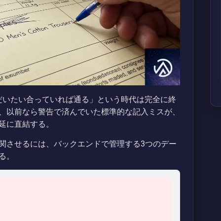
、「だいたい合っていれば通る」という時代は完全に終
、以前なら警告で済んでいた標準的な記入ミスが、
延に直結する。
関させるには、バックエンドで管理する3つのデー
る。
）