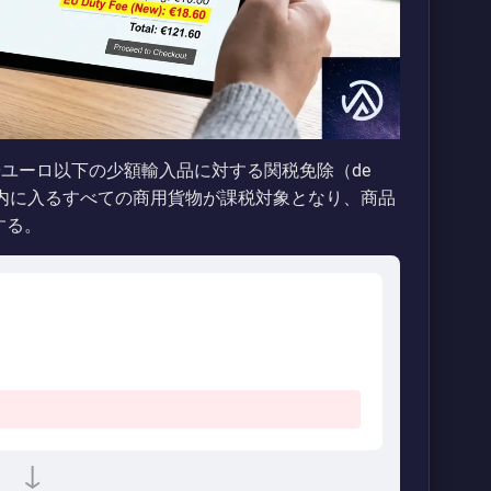
150ユーロ以下の少額輸入品に対する関税免除（de
U域内に入るすべての商用貨物が課税対象となり、商品
する。
↓