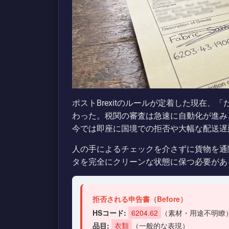
ポストBrexitのルールが定着した現在
わった。税関の審査は急速に自動化が進み
今では即座に国境での拒否や大幅な配送遅
人の手によるチェックを介さずに貨物を通
タを完全にクリーンな状態に保つ必要があ
拒否される申告書（Before）
HSコード:
6204.62
（素材・用途不明瞭
品目:
衣類
（一般的な表現）