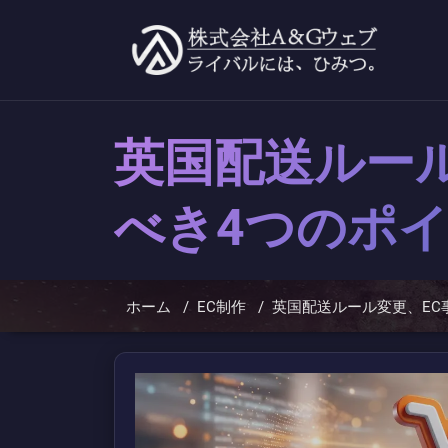
コ
ン
テ
ン
ツ
へ
ス
キ
英国配送ルー
ッ
プ
べき4つのポ
ホーム
/
EC制作
/
英国配送ルール変更、EC