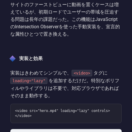
サイトのファーストビューに動画を置くケースは増
えているが、初期ロードでユーザーの帯域を圧迫す
る問題は長年の課題だった。この機能はJavaScript
のIntersection Observerを使った手動実装を、宣言的
な属性ひとつで置き換える。
実装と効果
実装はきわめてシンプルで、
タグに
<video>
を追加するだけだ。特別なポリフ
loading="lazy"
ィルやライブラリは不要で、対応ブラウザであれば
そのまま動作する。
<video src="hero.mp4" loading="lazy" controls>
</video>