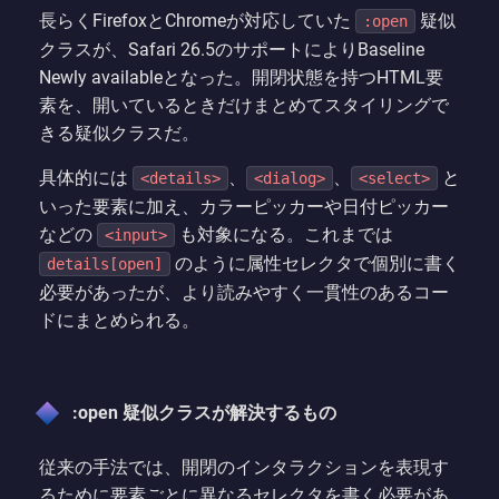
長らくFirefoxとChromeが対応していた
疑似
:open
クラスが、Safari 26.5のサポートによりBaseline
Newly availableとなった。開閉状態を持つHTML要
素を、開いているときだけまとめてスタイリングで
きる疑似クラスだ。
具体的には
、
、
と
<details>
<dialog>
<select>
いった要素に加え、カラーピッカーや日付ピッカー
などの
も対象になる。これまでは
<input>
のように属性セレクタで個別に書く
details[open]
必要があったが、より読みやすく一貫性のあるコー
ドにまとめられる。
:open 疑似クラスが解決するもの
従来の手法では、開閉のインタラクションを表現す
るために要素ごとに異なるセレクタを書く必要があ