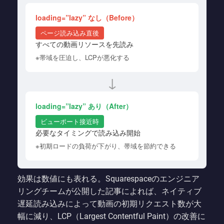
loading=”lazy” なし（Before）
ページ読み込み直後
すべての動画リソースを先読み
※帯域を圧迫し、LCPが悪化する
↓
loading=”lazy” あり（After）
ビューポート接近時
必要なタイミングで読み込み開始
※初期ロードの負荷が下がり、帯域を節約できる
効果は数値にも表れる。Squarespaceのエンジニア
リングチームが公開した記事によれば、ネイティブ
遅延読み込みによって動画の初期リクエスト数が大
幅に減り、LCP（Largest Contentful Paint）の改善に