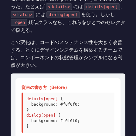
った。たとえば
には
、
<details>
details[open]
には
を使う。しかし
<dialog>
dialog[open]
疑似クラスなら、これらをひとつのセレクタ
:open
で扱える。
この変化は、コードのメンテナンス性を大きく改善
する。とくにデザインシステムを構築するチームで
は、コンポーネントの状態管理がシンプルになる利
点が大きい。
従来の書き方（Before）
details[open]
{
background: #f0f0f0;
}
dialog[open]
{
background: #f0f0f0;
}