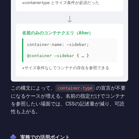
※container-type とサイズ条件が必須だった
↓
名前のみのコンテナクエリ（After）
container-name: –sidebar;
@container –sidebar
{ … }
※サイズ条件なしでコンテナの存在を参照できる
この構文によって、
の宣言が不要
container-type
になるケースが増える。名前の指定だけでコンテナ
を参照したい場面では、CSSの記述量が減り、可読
性も上がる。
実務での活用ポイント