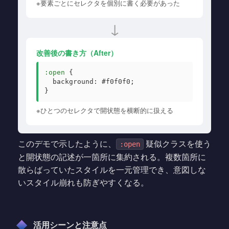
※要素ごとにセレクタを個別に書く必要があった
↓
改善後の書き方（After）
:open
{
background: #f0f0f0;
}
※ひとつのセレクタで開状態を横断的に扱える
このデモで示したように、
疑似クラスを使う
:open
と開状態の記述が一箇所に集約される。複数箇所に
散らばっていたスタイルを一元管理でき、意図しな
いスタイル崩れも防ぎやすくなる。
活用シーンと注意点