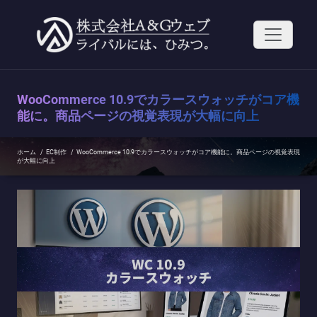
コ
ン
テ
ン
ツ
へ
ス
WooCommerce 10.9でカラースウォッチがコア機
キ
ッ
能に。商品ページの視覚表現が大幅に向上
プ
ホーム
/
EC制作
/
WooCommerce 10.9でカラースウォッチがコア機能に。商品ページの視覚表現
が大幅に向上