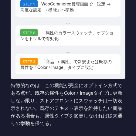
WooCommerce管理画面で「設定 →
STEP 1
高度な設定 → 機能」へ移動
↓
「属性のカラースウォッチ」オプショ
STEP 2
ンをトグルで有効化
↓
「商品 → 属性」で新規または既存の
STEP 3
属性を「Color / Image」タイプに設定
特徴的なのは、この機能が完全にオプトイン方式で
ある点だ。既存の属性をColor / Imageタイプに更新
しない限り、ストアフロントにスウォッチは一切表
示されない。既存のテキスト表示を維持したい商品
がある場合も、属性タイプを変更しなければ従来通
りの挙動を保てる。