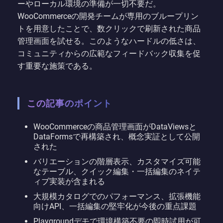
ーやローカル環境の準備が一切不要だ。
WooCommerceの開発チームが専用のブループリン
トを用意したことで、数クリックで刷新された商品
管理画面を試せる。このようなハードルの低さは、
コミュニティからの広範なフィードバック収集を促
す重要な施策である。
この記事のポイント
WooCommerceの商品管理画面がDataViewsと
DataFormsで再構築され、概念実証として公開
された
バリエーションの階層表示、カスタマイズ可能
なテーブル、クイック編集・一括編集のネイテ
ィブ実装が含まれる
大規模カタログでのパフォーマンス、拡張機能
向けAPI、一括編集の堅牢化が今後の重点課題
Playgroundデモで環境構築不要の即時試用が可