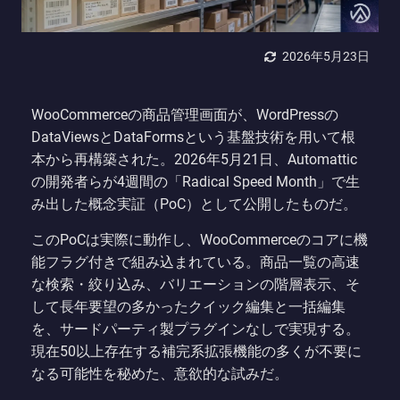
2026年5月23日
WooCommerceの商品管理画面が、WordPressの
DataViewsとDataFormsという基盤技術を用いて根
本から再構築された。2026年5月21日、Automattic
の開発者らが4週間の「Radical Speed Month」で生
み出した概念実証（PoC）として公開したものだ。
このPoCは実際に動作し、WooCommerceのコアに機
能フラグ付きで組み込まれている。商品一覧の高速
な検索・絞り込み、バリエーションの階層表示、そ
して長年要望の多かったクイック編集と一括編集
を、サードパーティ製プラグインなしで実現する。
現在50以上存在する補完系拡張機能の多くが不要に
なる可能性を秘めた、意欲的な試みだ。