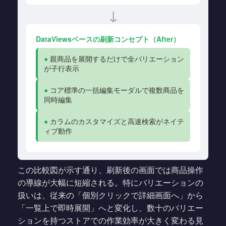
↓
DataViewsベースの刷新コンセプト（After）
●
親商品を展開するだけで全バリエーション
が子行表示
●
コア標準の一括編集モーダルで複数商品を
同時編集
●
カラムのカスタマイズと高速検索がネイテ
ィブ動作
この比較図が示す通り、刷新後の画面では商品操作
の導線が大幅に短縮される。特にバリエーションの
扱いは、従来の「個別クリックで詳細画面へ」から
「一覧上で即時展開」へと変化し、数十のバリエー
ションを持つストアでの作業効率が大きく変わる見