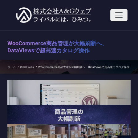
コ
ン
テ
ン
ツ
へ
ス
WooCommerce商品管理が大幅刷新へ、
キ
ッ
DataViewsで超高速カタログ操作
プ
ホーム
/
WordPress
/
WooCommerce商品管理が大幅刷新へ、DataViewsで超高速カタログ操作