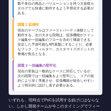
数千単位の商品とバリエーションを持つ大規模カ
タログでも快適に動作するよう平滑化する必要が
ある。
課題 2 拡張性
現在のテーブルはファーストパーティ体験として
動作する。次の大きな段階は、拡張機能がクイッ
ク編集や一括編集のフローを含めて構築できる、
安定した予測可能なAPI基盤にすることだ。必要
なフック、フィルター、カスタマイズポイントの
整備が焦点となる。
課題 3 一括編集の堅牢化
現在の実装は一般的なケースに対応しているが、
次の段階では一括編集をより堅牢にし、コアの規
約により深く準拠させ、拡張機能が統合しやすい
よう明示的に設計し直す必要がある。
いずれも、現時点でPoCを試用する妨げにはならな
い。しかし開発チームが今このタイミングでフィー