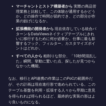
マーチャントとストア構築者から
実際の商品管
理業務と比較して、この体験が通用するかどう
か。どの操作で時間が節約でき、どの部分が作
業の妨げになるか。
拡張機能の開発者から
現在依存している統合パ
ターンをDataViewsネイティブテーブルにきれ
いに移行するために何が必要か。仕事に最も影
響するフック、フィルター、カスタマイズポイ
ントはどれか。
すべての人から
粗削りな部分、「10秒間混乱し
た」瞬間、挙動に驚いた点、探したが見つから
なかった機能。
なお、移行とAPI連携の作業はこのPoCの範囲外だ
が、その計画は現在進行形で進められている。この
テーブル基盤を利用・拡張する人々から早期に意見
を得られれば得られるほど、最終的な実装の形はよ
り良いものになる。