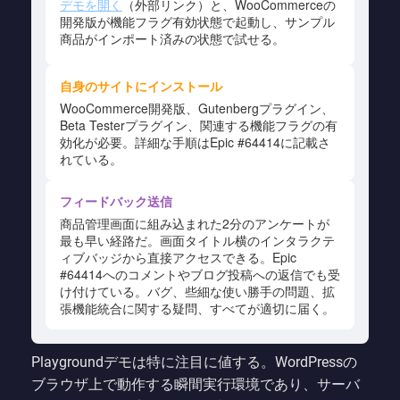
デモを開く
（外部リンク）と、WooCommerceの
開発版が機能フラグ有効状態で起動し、サンプル
商品がインポート済みの状態で試せる。
自身のサイトにインストール
WooCommerce開発版、Gutenbergプラグイン、
Beta Testerプラグイン、関連する機能フラグの有
効化が必要。詳細な手順はEpic #64414に記載さ
れている。
フィードバック送信
商品管理画面に組み込まれた2分のアンケートが
最も早い経路だ。画面タイトル横のインタラクテ
ィブバッジから直接アクセスできる。Epic
#64414へのコメントやブログ投稿への返信でも受
け付けている。バグ、些細な使い勝手の問題、拡
張機能統合に関する疑問、すべてが適切に届く。
Playgroundデモは特に注目に値する。WordPressの
ブラウザ上で動作する瞬間実行環境であり、サーバ