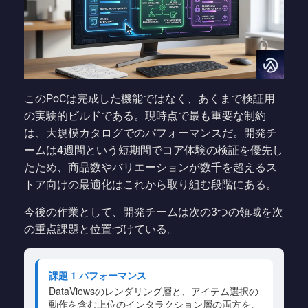
このPoCは完成した機能ではなく、あくまで検証用
の実験的ビルドである。現時点で最も重要な制約
は、大規模カタログでのパフォーマンスだ。開発チ
ームは4週間という短期間でコア体験の検証を優先し
たため、商品数やバリエーションが数千を超えるス
トア向けの最適化はこれから取り組む段階にある。
今後の作業として、開発チームは次の3つの領域を次
の重点課題と位置づけている。
課題 1 パフォーマンス
DataViewsのレンダリング層と、アイテム選択の
動作を含む上位のインタラクション層の両方を、