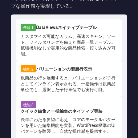
ブな操作感を実現している。
DataViewsネイティブテーブル
機能 1
カスタマイズ可能なカラム、高速スキャン、ソー
ト、フィルタリングを備えた商品一覧テーブル。
拡張機能なしで実用的な商品検索・絞り込みが可
能。
バリエーションの階層行表示
機能 2
親商品の行を展開すると、バリエーションが子行
としてインライン表示される。一括操作は親商品
単位でも、選択した子行単位でも実行可能。
機能 3
クイック編集と一括編集のネイティブ実装
長年にわたる要望に応え、コアのモーダルパター
ンを用いた編集機能を実装。WordPress標準のUI
パターンを踏襲し、自然な操作感を提供する。