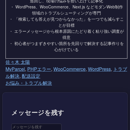
巡回し、現場の悩みを拾い上げて記事化
・ WordPress、WooCommerce、Next.js などモダンWeb制作
領域のトラブルシューティングが専門
・ 「検索しても答えが見つからなかった」を一つでも減らすこ
とが目標
・ エラーメッセージから根本原因にたどり着く粘り強い調査が
得意
・ 初心者がつまずきやすい箇所を先回りで解決する記事作りを
心がけている
佐々木 太陽
MyParcel
,
PHPエラー
,
WooCommerce
,
WordPress
,
トラブ
ル解決
,
配送設定
お悩み・トラブル解決
メッセージを残す