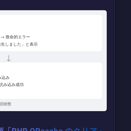
→ 致命的エラー
発生しました」と表示
↓
み込み
読み込み成功
復旧状態
PHP OPcache のクリア」