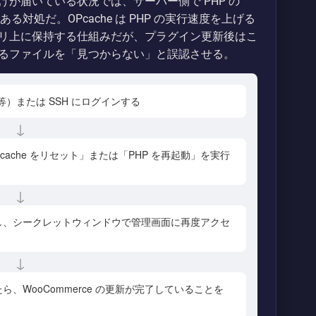
が届いている状況では、サーバー側で PHP の
ある対処だ。OPcache は PHP の実行速度を上げる
リ上に保持する仕組みだが、プラグイン更新後はこ
るファイルを「見つからない」と誤認させる。
 等）または SSH にログインする
↓
cache をリセット」または「PHP を再起動」を実行
↓
し、シークレットウィンドウで管理画面に再度アクセ
↓
、WooCommerce の更新が完了していることを