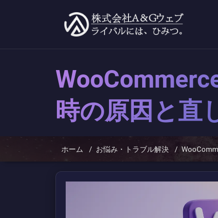
コ
ン
テ
ン
ツ
へ
ス
キ
WooComm
ッ
プ
時の原因と直
ホーム
/
お悩み・トラブル解決
/
WooCo