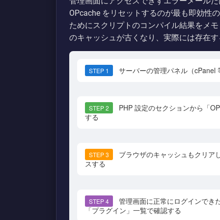
管理画面にアクセスできずエラーメールだけ
OPcache をリセットするのが最も即効性の
ためにスクリプトのコンパイル結果をメモ
のキャッシュが古くなり、実際には存在す
サーバーの管理パネル（cPanel
STEP 1
PHP 設定のセクションから「OP
STEP 2
する
ブラウザのキャッシュもクリア
STEP 3
スする
管理画面に正常にログインできたら
STEP 4
「プラグイン」一覧で確認する