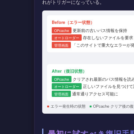
れがトリガーになっている。
Before（エラー状態）
更新前の古いパス情報を保持
OPcache
存在しないファイルを要求 
オートローダー
「このサイトで重大なエラーが
管理画面
After（復旧状態）
クリアされ最新のパス情報を読
OPcache
正しいファイルを見つけて
オートローダー
通常通りアクセス可能に
管理画面
■
エラー発生時の状態
■
OPcache クリア後の
最初に試すべき復旧手順「