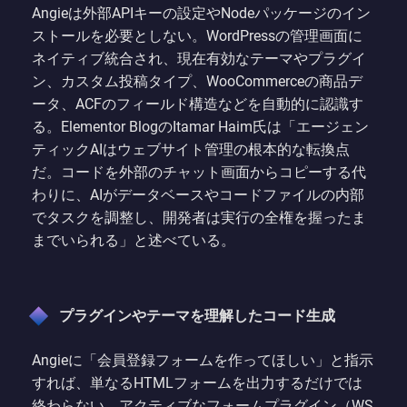
Angieは外部APIキーの設定やNodeパッケージのイン
ストールを必要としない。WordPressの管理画面に
ネイティブ統合され、現在有効なテーマやプラグイ
ン、カスタム投稿タイプ、WooCommerceの商品デ
ータ、ACFのフィールド構造などを自動的に認識す
る。Elementor BlogのItamar Haim氏は「エージェン
ティックAIはウェブサイト管理の根本的な転換点
だ。コードを外部のチャット画面からコピーする代
わりに、AIがデータベースやコードファイルの内部
でタスクを調整し、開発者は実行の全権を握ったま
までいられる」と述べている。
プラグインやテーマを理解したコード生成
Angieに「会員登録フォームを作ってほしい」と指示
すれば、単なるHTMLフォームを出力するだけでは
終わらない。アクティブなフォームプラグイン（WS