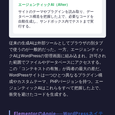
エージェンティックAI（After）
サイトのテーマやプラグインを読み取り、デー
タベース構造を把握した上で、必要なコードを
自動生成し、サンドボックス内でテストまで実
行する。
従来の生成AIは外部ツールとしてブラウザの別タブ
で使うのが一般的だった。一方、エージェンティッ
クAIはWordPressの管理画面に組み込まれ、許可され
た範囲でファイルやデータベースにアクセスする。
この「コンテキストの有無」が両者の最大の差だ。
WordPressサイトは一つひとつ異なるプラグイン構
成やカスタムテーマ、PHPバージョンを持つ。エー
ジェンティックAIはこれらをすべて把握した上で、
衝突を避けたコードを生成する。
ElementorのAngie──WordPressネイテ