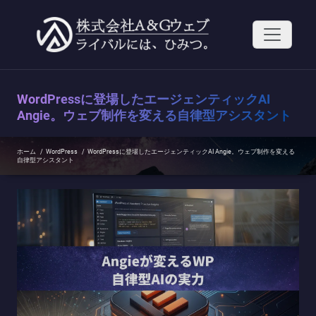
コ
ン
テ
ン
ツ
へ
ス
WordPressに登場したエージェンティックAI
キ
ッ
Angie。ウェブ制作を変える自律型アシスタント
プ
ホーム
/
WordPress
/
WordPressに登場したエージェンティックAI Angie。ウェブ制作を変える
自律型アシスタント