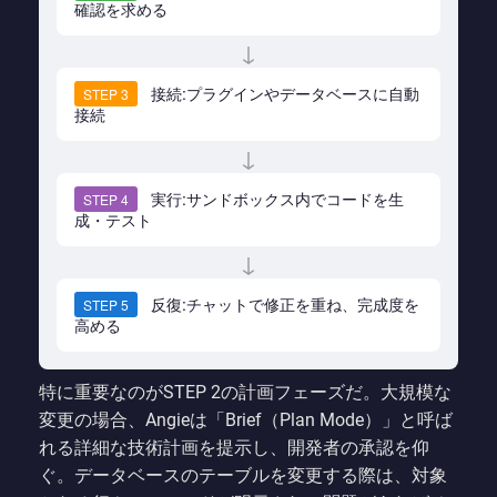
確認を求める
↓
接続:プラグインやデータベースに自動
STEP 3
接続
↓
実行:サンドボックス内でコードを生
STEP 4
成・テスト
↓
反復:チャットで修正を重ね、完成度を
STEP 5
高める
特に重要なのがSTEP 2の計画フェーズだ。大規模な
変更の場合、Angieは「Brief（Plan Mode）」と呼ば
れる詳細な技術計画を提示し、開発者の承認を仰
ぐ。データベースのテーブルを変更する際は、対象