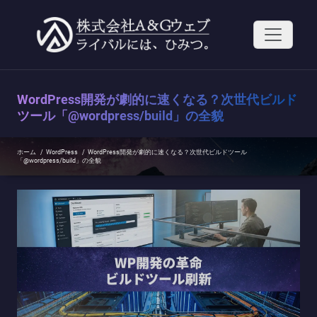
コ
ン
テ
ン
ツ
へ
ス
WordPress開発が劇的に速くなる？次世代ビルド
キ
ッ
ツール「@wordpress/build」の全貌
プ
ホーム
/
WordPress
/
WordPress開発が劇的に速くなる？次世代ビルドツール
「@wordpress/build」の全貌