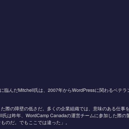
氏との対談に臨んだMitchell氏は、2007年からWordPress
した際の障壁の低さだ。多くの企業組織では、意味のある仕事
chell氏は昨年、WordCamp Canadaの運営チームに参
なものだ。でもここでは違った」。