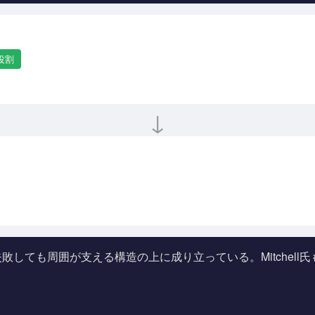
役割
↓
も周囲が支える構造の上に成り立っている。Mitchell氏も、そ