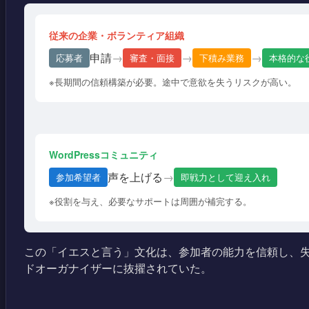
従来の企業・ボランティア組織
申請
→
→
→
応募者
審査・面接
下積み業務
本格的な
※長期間の信頼構築が必要。途中で意欲を失うリスクが高い。
WordPressコミュニティ
声を上げる
→
参加希望者
即戦力として迎え入れ
※役割を与え、必要なサポートは周囲が補完する。
この「イエスと言う」文化は、参加者の能力を信頼し、失敗して
ドオーガナイザーに抜擢されていた。