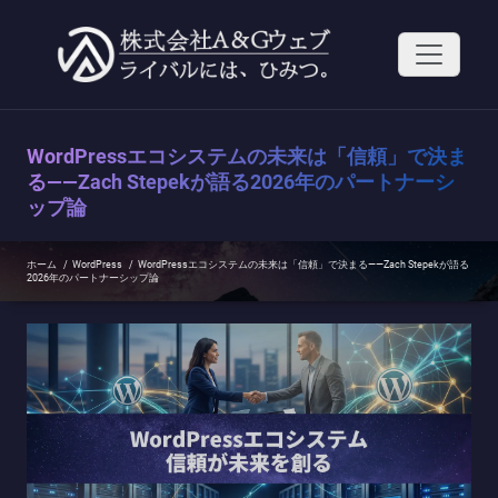
コ
ン
テ
ン
ツ
へ
ス
WordPressエコシステムの未来は「信頼」で決ま
キ
ッ
る——Zach Stepekが語る2026年のパートナーシ
プ
ップ論
ホーム
/
WordPress
/
WordPressエコシステムの未来は「信頼」で決まる——Zach Stepekが語る
2026年のパートナーシップ論