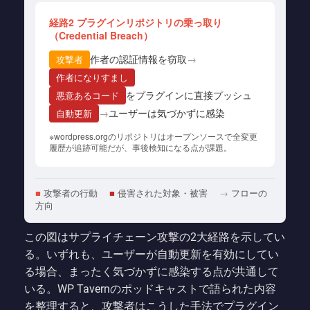
経路2 プラグインリポジトリの乗っ取り
（Credential Breach）
作者の認証情報を窃取
→
攻撃者
作者になりすまし
をプラグインに直接プッシュ
悪意あるコード
→
ユーザーは気づかずに感染
自動更新
※wordpress.orgのリポジトリはオープンソースで全変更
履歴が追跡可能だが、事後検知になる点が課題。
■
攻撃者の行動
■
侵害された対象・被害
→
フローの
方向
この図はサプライチェーン攻撃の2大経路を示してい
る。いずれも、ユーザーが自動更新を有効にしてい
る場合、まったく気づかずに感染する点が共通して
いる。WP Tavernのポッドキャストで語られた内容
を整理すると、攻撃者はこうした手法でプラグイン