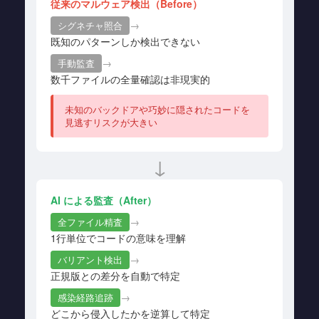
従来のマルウェア検出（Before）
→
シグネチャ照合
既知のパターンしか検出できない
→
手動監査
数千ファイルの全量確認は非現実的
未知のバックドアや巧妙に隠されたコードを
見逃すリスクが大きい
↓
AI による監査（After）
→
全ファイル精査
1行単位でコードの意味を理解
→
バリアント検出
正規版との差分を自動で特定
→
感染経路追跡
どこから侵入したかを逆算して特定