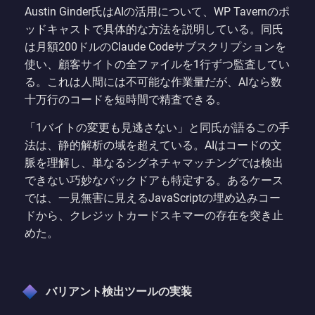
Austin Ginder氏はAIの活用について、WP Tavernのポ
ッドキャストで具体的な方法を説明している。同氏
は月額200ドルのClaude Codeサブスクリプションを
使い、顧客サイトの全ファイルを1行ずつ監査してい
る。これは人間には不可能な作業量だが、AIなら数
十万行のコードを短時間で精査できる。
「1バイトの変更も見逃さない」と同氏が語るこの手
法は、静的解析の域を超えている。AIはコードの文
脈を理解し、単なるシグネチャマッチングでは検出
できない巧妙なバックドアも特定する。あるケース
では、一見無害に見えるJavaScriptの埋め込みコー
ドから、クレジットカードスキマーの存在を突き止
めた。
バリアント検出ツールの実装