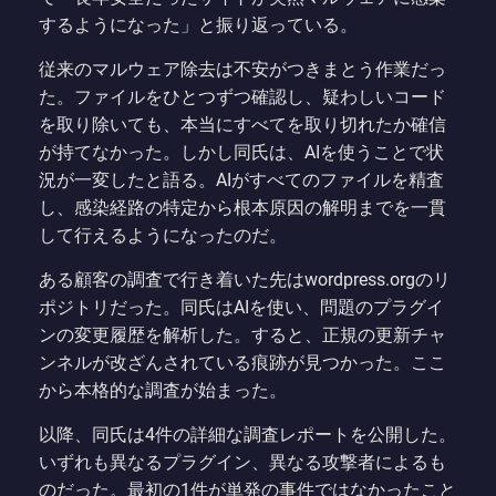
するようになった」と振り返っている。
従来のマルウェア除去は不安がつきまとう作業だっ
た。ファイルをひとつずつ確認し、疑わしいコード
を取り除いても、本当にすべてを取り切れたか確信
が持てなかった。しかし同氏は、AIを使うことで状
況が一変したと語る。AIがすべてのファイルを精査
し、感染経路の特定から根本原因の解明までを一貫
して行えるようになったのだ。
ある顧客の調査で行き着いた先はwordpress.orgのリ
ポジトリだった。同氏はAIを使い、問題のプラグイ
ンの変更履歴を解析した。すると、正規の更新チャ
ンネルが改ざんされている痕跡が見つかった。ここ
から本格的な調査が始まった。
以降、同氏は4件の詳細な調査レポートを公開した。
いずれも異なるプラグイン、異なる攻撃者によるも
のだった。最初の1件が単発の事件ではなかったこと