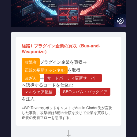
経路1 プラグイン企業の買収（Buy-and-
Weaponize）
プラグイン企業を買収
→
攻撃者
を取得
正規の更新チャンネル
→
改ざん
サードパーティ更新サーバー
へ誘導するコードを仕込む
→
マルウェア配信
SEOスパム・バックドア
を注入
※WP TavernのポッドキャストでAustin Ginder氏が言及
した事例。攻撃者は6桁の金額を投じて企業を買収し、
正規の更新フローを悪用する。
↓