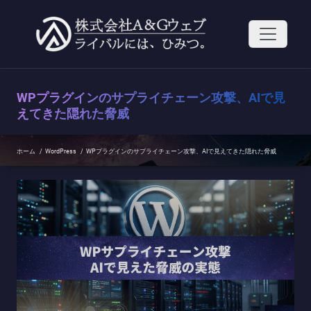
コ
ン
テ
ン
ツ
へ
ス
WPプラグインのサプライチェーン攻撃、AIで見
キ
ッ
えてきた隠れた脅威
プ
ホーム
/
WordPress
/
WPプラグインのサプライチェーン攻撃、AIで見えてきた隠れた脅威