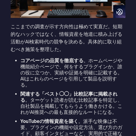
ここまでの調査が示す方向性は極めて実直だ。短期
的なハックではなく、情報資産を地道に積み上げる
活動がAI検索時代の競争を決める。具体的に取り組
むべき施策を整理した。
コアページの品質を徹底する
。ホームページや
機能紹介ページで、何をするプラグインか、誰
の役に立つか、実績や証拠を明確に記載する。
AIはこれらのページを引用して製品を説明す
る。
関連する「ベスト◯◯」比較記事に掲載され
る
。ターゲット読者が読む比較記事を特定し、
自社製品を掲載してもらうよう働きかける。こ
れがAI推奨への最も直接的なルートになる。
YouTubeの情報資産を築く
。派手な映像は不
要。プラグインの機能や設定方法、選び方のガ
イド、顧客インタビューなど、実用的で正確な