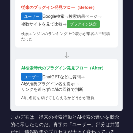
従来のプラグイン発見フロー（Before）
Google検索
→
検索結果ページ
→
ユーザー
複数サイトを見て比較
→
プラグイン決定
検索エンジンのランキング上位表示が集客の主戦場
だった
↓
AI検索時代のプラグイン発見フロー（After）
ChatGPTなどに質問
→
ユーザー
AIが推奨プラグイン名を提示
→
リンクを辿らずにAIの回答で判断
AIに名前を挙げてもらえるかどうかが勝負
このデモは、従来の検索行動とAI検索の違いを概念
的に示したものだ。青字の「ユーザー」部分は共通
だが、情報収集のプロセスが大きく変わっている。