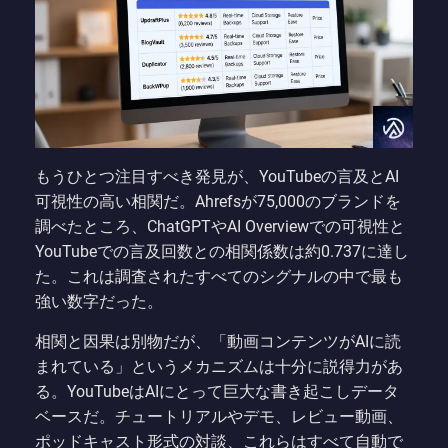
もうひとつ注目すべき発見が、YouTubeの言及とAI
可視性の高い相関だ。Ahrefsが75,000のブランドを
調べたところ、ChatGPTやAI Overviewでの可視性と
YouTubeでの言及回数との相関係数は約0.737に達し
た。これは調査されたすべてのシグナルの中で最も
強い数字だった。
相関と因果は別物だが、「動画コンテンツがAIに読
まれている」というメカニズムは十分に説得力があ
る。YouTubeはAIにとって巨大な書き起こしデータ
ベースだ。チュートリアルやデモ、レビュー動画、
ポッドキャスト形式の対談、これらはすべて自動で