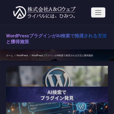
コ
ン
テ
ン
ツ
へ
ス
WordPressプラグインがAI検索で推奨される方法
キ
ッ
と獲得施策
プ
ホーム
/
WordPress
/
WordPressプラグインがAI検索で推奨される方法と獲得施策