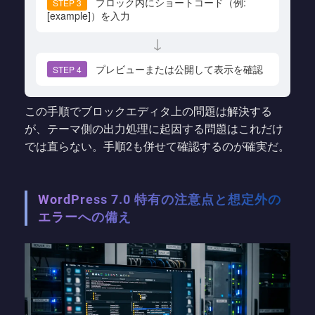
ブロック内にショートコード（例:
STEP 3
[example]）を入力
↓
プレビューまたは公開して表示を確認
STEP 4
この手順でブロックエディタ上の問題は解決する
が、テーマ側の出力処理に起因する問題はこれだけ
では直らない。手順2も併せて確認するのが確実だ。
WordPress 7.0 特有の注意点と想定外の
エラーへの備え