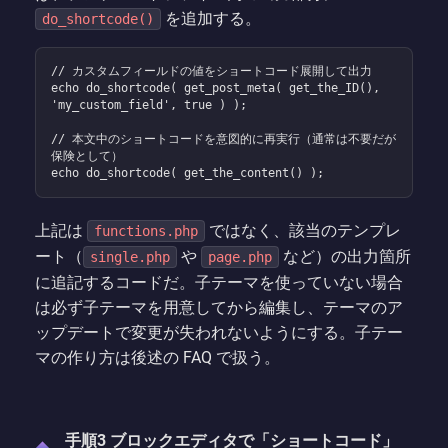
を追加する。
do_shortcode()
// カスタムフィールドの値をショートコード展開して出力

echo do_shortcode( get_post_meta( get_the_ID(), 
'my_custom_field', true ) );

// 本文中のショートコードを意図的に再実行（通常は不要だが
保険として）

echo do_shortcode( get_the_content() );
上記は
ではなく、該当のテンプレ
functions.php
ート（
や
など）の出力箇所
single.php
page.php
に追記するコードだ。子テーマを使っていない場合
は必ず子テーマを用意してから編集し、テーマのア
ップデートで変更が失われないようにする。子テー
マの作り方は後述の FAQ で扱う。
手順3 ブロックエディタで「ショートコード」