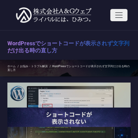
コ
ン
テ
ン
ツ
へ
ス
WordPressでショートコードが表示されず文字列
キ
ッ
だけ出る時の直し方
プ
ホーム
/
お悩み・トラブル解決
/
WordPressでショートコードが表示されず文字列だけ出る時の
直し方