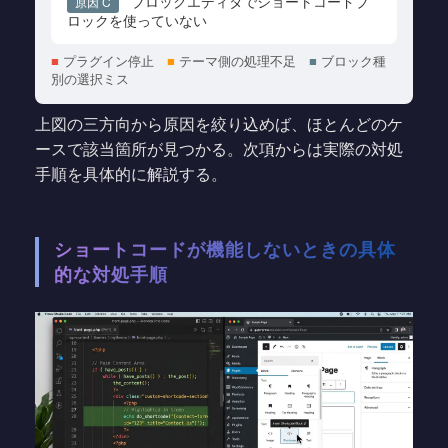
ブロックエディタでショートコードブ
原因 C
ロックを使っていない
■
プラグイン停止
■
テーマ側の処理不足
■
ブロック種
別の選択ミス
上図の三方向から原因を絞り込めば、ほとんどのケ
ースで該当箇所が見つかる。次項からは実際の対処
手順を具体的に解説する。
ショートコードが機能しないときの具体
的な対処手順