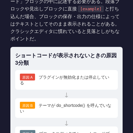
ード」ブロックの中に記述する必要がある。段落ブ
ロックや見出しブロックに直接
と打ち
[example]
込んだ場合、ブロックの保存・出力の仕様によって
はテキストとしてそのまま表示されることがある。
クラシックエディタに慣れていると見落としがちな
ポイントだ。
ショートコードが表示されないときの原因
3分類
プラグインが無効化または停止してい
原因 A
る
↓
テーマが do_shortcode() を呼んでいな
原因 B
い
↓