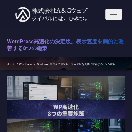
コ
ン
テ
ン
ツ
へ
ス
WordPress高速化の決定版。表示速度を劇的に改
キ
ッ
善する8つの施策
プ
ホーム
/
WordPress
/
WordPress高速化の決定版。表示速度を劇的に改善する8つの施策