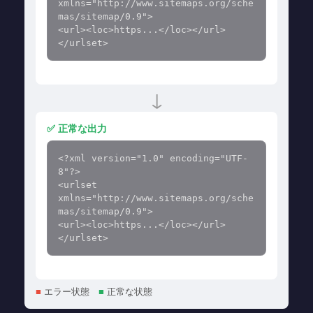
xmlns="http://www.sitemaps.org/sche
mas/sitemap/0.9">

<url><loc>https...</loc></url>

</urlset>
↓
✅ 正常な出力
<?xml version="1.0" encoding="UTF-
8"?>

<urlset 
xmlns="http://www.sitemaps.org/sche
mas/sitemap/0.9">

<url><loc>https...</loc></url>

</urlset>
■
エラー状態
■
正常な状態