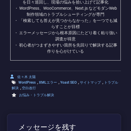
を日々巡回し、現場の悩みを拾い上げて記事化
・ WordPress、WooCommerce、Next.js などモダンWeb
制作領域のトラブルシューティングが専門
・ 「検索しても答えが見つからなかった」を一つでも減
らすことが目標
・ エラーメッセージから根本原因にたどり着く粘り強い
調査が得意
・ 初心者がつまずきやすい箇所を先回りで解決する記事
作りを心がけている
佐々木 太陽
,
,
,
,
WordPress
XMLエラー
Yoast SEO
サイトマップ
トラブル
,
解決
空白改行
お悩み・トラブル解決
メッセージを残す