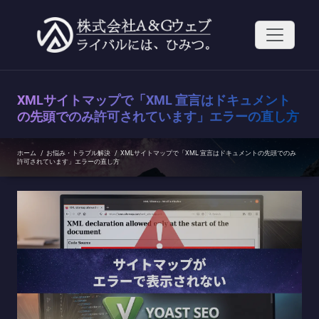
コ
ン
テ
ン
ツ
へ
ス
XMLサイトマップで「XML 宣言はドキュメント
キ
ッ
の先頭でのみ許可されています」エラーの直し方
プ
ホーム
/
お悩み・トラブル解決
/
XMLサイトマップで「XML 宣言はドキュメントの先頭でのみ
許可されています」エラーの直し方