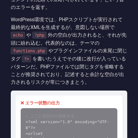
のエラーを返す。
WordPress環境では、PHPスクリプトが実行されて
最終的なXMLを生成するが、意図しない場所で
や
外の空白が出力されると、それが先
echo
?php
頭に紛れ込む。代表的なのは、テーマの
やプラグインファイルの末尾に閉じ
functions.php
タグ
を書いたうえでその後に改行が入っている
?>
パターンだ。PHPファイルでは閉じタグを省略する
ことが推奨されており、記述すると余計な空白が出
力されるリスクが常につきまとう。
❌ エラー状態の出力
← ここに空白行が存在する
<?xml version="1.0" encoding="UTF-
8"?>

<urlset 