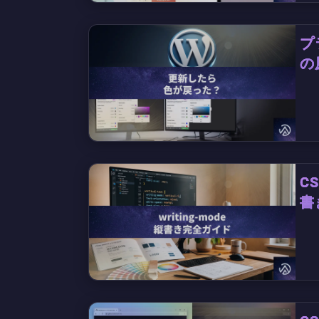
プ
の
C
書