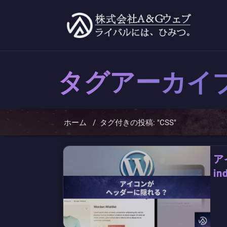
コ
ン
テ
ン
ツ
へ
ス
キ
タグアーカイ
ッ
プ
ホーム
/
タグ付きの投稿: "CSS"
ア
i