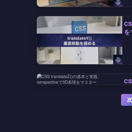
C
を
CS
p
次