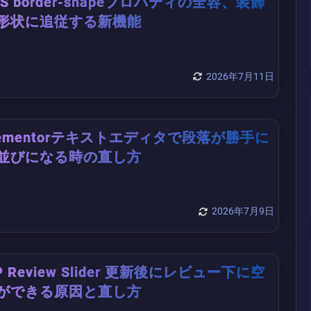
SS border-shapeプロパティの全容、装飾
形状に追従する新機能
2026年7月11日
lementorテキストエディタで段落が勝手に
並びになる時の直し方
2026年7月9日
P Review Slider 更新後にレビュー下に空
ができる原因と直し方