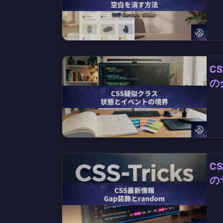
C
の
C
の